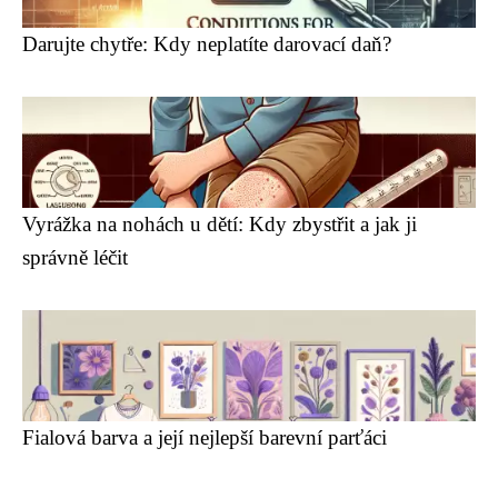
Darujte chytře: Kdy neplatíte darovací daň?
Vyrážka na nohách u dětí: Kdy zbystřit a jak ji
správně léčit
Fialová barva a její nejlepší barevní parťáci