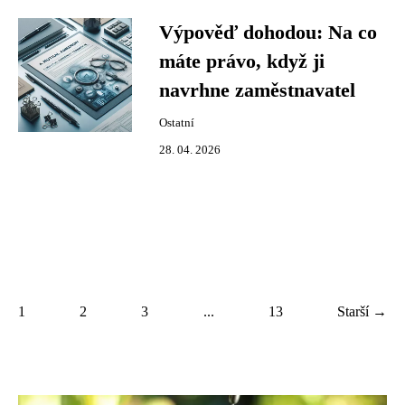
Výpověď dohodou: Na co
máte právo, když ji
navrhne zaměstnavatel
Ostatní
28. 04. 2026
1
2
3
...
13
Starší →