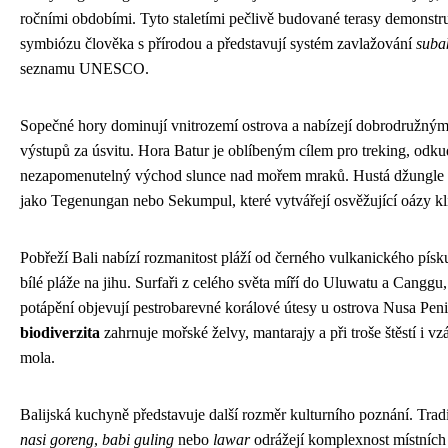
ročními obdobími. Tyto staletími pečlivě budované terasy demonstr
symbiózu člověka s přírodou a představují systém zavlažování
suba
seznamu UNESCO.
Sopečné hory dominují vnitrozemí ostrova a nabízejí dobrodružným
výstupů za úsvitu. Hora Batur je oblíbeným cílem pro treking, odku
nezapomenutelný východ slunce nad mořem mraků. Hustá džungle
jako Tegenungan nebo Sekumpul, které vytvářejí osvěžující oázy kl
Pobřeží Bali nabízí rozmanitost pláží od černého vulkanického písk
bílé pláže na jihu. Surfaři z celého světa míří do Uluwatu a Canggu
potápění objevují pestrobarevné korálové útesy u ostrova Nusa Pen
biodiverzita
zahrnuje mořské želvy, mantarajy a při troše štěstí i v
mola.
Balijská kuchyně představuje další rozměr kulturního poznání. Tra
nasi goreng
,
babi guling
nebo
lawar
odrážejí komplexnost místních 