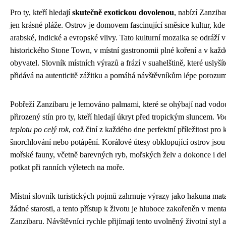
Pro ty, kteří hledají
skutečně exotickou dovolenou
, nabízí Zanzib
jen krásné pláže. Ostrov je domovem fascinující směsice kultur, kde s
arabské, indické a evropské vlivy. Tato kulturní mozaika se odráží v
historického Stone Town, v místní gastronomii plné koření a v kaž
obyvatel. Slovník místních výrazů a frází v suahelštině, které uslyš
přidává na autenticitě zážitku a pomáhá návštěvníkům lépe porozumě
Pobřeží Zanzibaru je lemováno palmami, které se ohýbají nad vodou
přirozený stín pro ty, kteří hledají úkryt před tropickým sluncem.
Vo
teplotu po celý rok
, což činí z každého dne perfektní příležitost pro
šnorchlování nebo potápění. Korálové útesy obklopující ostrov js
mořské fauny, včetně barevných ryb, mořských želv a dokonce i del
potkat při ranních výletech na moře.
Místní slovník turistických pojmů zahrnuje výrazy jako hakuna mat
žádné starosti, a tento přístup k životu je hluboce zakořeněn v menta
Zanzibaru. Návštěvníci rychle přijímají tento uvolněný životní styl 