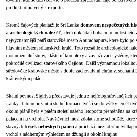
produkt připravený k exportu.
Kromě čajových plantáží je Srí Lanka
domovem nespočetných his
a archeologických nalezišť
, která dokládají bohatou minulost této
nejvýznamnější patří starověké město Anuradhapura, které bylo po ví
hlavním městem srílanských králů. Toto rozsáhlé archeologické nale
monumentální stupy, klášterní komplexy a zavlažovací systémy, kte
pokročilé civilizaci starověkého Cejlonu. Další významnou lokalito
středověké královské město s dobře zachovalými chrámy, sochami
královskými paláci.
Skalní pevnost Sigiriya představuje jednu z nejfotografovanějších p
Lanky. Tato impozantní skalní formace tyčící se do výšky téměř dvě
okolní pláně byla v pátém století našeho letopočtu přeměněna na kr
palácem na vrcholu. Návštěvníci musí zdolat strmé schodiště, které
slavných
fresek nebeských panen
a prochází mezi obřími lví tlapam
vrchol s nádherným výhledem na džungli a okolní krajinu.