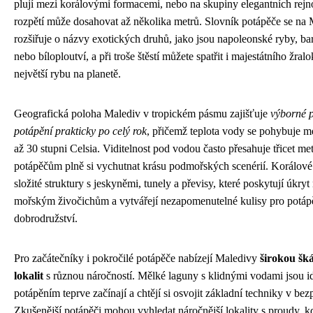
plují mezi korálovými formacemi, nebo na skupiny elegantních rejn
rozpětí může dosahovat až několika metrů. Slovník potápěče se na 
rozšiřuje o názvy exotických druhů, jako jsou napoleonské ryby, bar
nebo bíloploutví, a při troše štěstí můžete spatřit i majestátního žral
největší rybu na planetě.
Geografická poloha Malediv v tropickém pásmu zajišťuje
výborné 
potápění prakticky po celý rok
, přičemž teplota vody se pohybuje m
až 30 stupni Celsia. Viditelnost pod vodou často přesahuje třicet m
potápěčům plně si vychutnat krásu podmořských scenérií. Korálové 
složité struktury s jeskyněmi, tunely a převisy, které poskytují úkry
mořským živočichům a vytvářejí nezapomenutelné kulisy pro potáp
dobrodružství.
Pro začátečníky i pokročilé potápěče nabízejí Maledivy
širokou šk
lokalit
s různou náročností. Mělké laguny s klidnými vodami jsou ideá
potápěním teprve začínají a chtějí si osvojit základní techniky v be
Zkušenější potápěči mohou vyhledat náročnější lokality s proudy, k