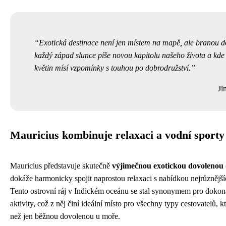
Exotická destinace není jen místem na mapě, ale branou d
každý západ slunce píše novou kapitolu našeho života a kde
květin mísí vzpomínky s touhou po dobrodružství.
Ji
Mauricius kombinuje relaxaci a vodní sporty
Mauricius představuje skutečně
výjimečnou exotickou dovolenou 
dokáže harmonicky spojit naprostou relaxaci s nabídkou nejrůznější
Tento ostrovní ráj v Indickém oceánu se stal synonymem pro dokona
aktivity, což z něj činí ideální místo pro všechny typy cestovatelů, kt
než jen běžnou dovolenou u moře.