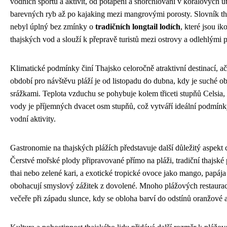
vodních sportů a aktivit, od potápění a šnorchlování v korálových ú
barevných ryb až po kajaking mezi mangrovými porosty. Slovník t
nebyl úplný bez zmínky o
tradičních longtail lodích
, které jsou 
thajských vod a slouží k přepravě turistů mezi ostrovy a odlehlými 
Klimatické podmínky činí Thajsko celoročně atraktivní destinací, ač
období pro návštěvu pláží je od listopadu do dubna, kdy je suché o
srážkami. Teplota vzduchu se pohybuje kolem třiceti stupňů Celsia, 
vody je příjemných dvacet osm stupňů, což vytváří ideální podmínk
vodní aktivity.
Gastronomie na thajských plážích představuje další důležitý aspekt 
Čerstvé mořské plody připravované přímo na pláži, tradiční thajsk
thai nebo zelené kari, a exotické tropické ovoce jako mango, papáj
obohacují smyslový zážitek z dovolené. Mnoho plážových restaurac
večeře při západu slunce, kdy se obloha barví do odstínů oranžové 