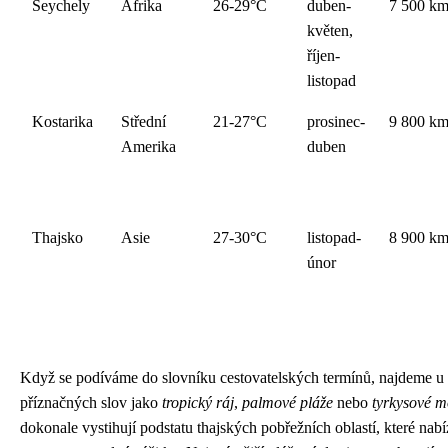
Seychely
Afrika
26-29°C
duben-
7 500 k
květen,
říjen-
listopad
Kostarika
Střední
21-27°C
prosinec-
9 800 k
Amerika
duben
Thajsko
Asie
27-30°C
listopad-
8 900 k
únor
Když se podíváme do slovníku cestovatelských termínů, najdeme 
příznačných slov jako
tropický ráj
,
palmové pláže
nebo
tyrkysové m
dokonale vystihují podstatu thajských pobřežních oblastí, které nab