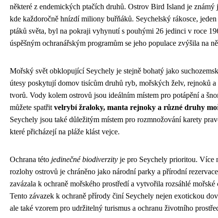
některé z endemických ptačích druhů. Ostrov Bird Island je známý j
kde každoročně hnízdí miliony buřňáků. Seychelský rákosce, jeden 
ptáků světa, byl na pokraji vyhynutí s pouhými 26 jedinci v roce 19
úspěšným ochranářským programům se jeho populace zvýšila na něko
Mořský svět obklopující Seychely je stejně bohatý jako suchozemsk
útesy poskytují domov tisícům druhů ryb, mořských želv, rejnoků a
tvorů. Vody kolem ostrovů jsou ideálním místem pro potápění a šno
můžete spatřit
velrybí žraloky, manta rejnoky a různé druhy mo
Seychely jsou také důležitým místem pro rozmnožování karety pravé
které přicházejí na pláže klást vejce.
Ochrana této
jedinečné biodiverzity
je pro Seychely prioritou. Více 
rozlohy ostrovů je chráněno jako národní parky a přírodní rezervac
zavázala k ochraně mořského prostředí a vytvořila rozsáhlé mořské 
Tento závazek k ochraně přírody činí Seychely nejen exotickou dov
ale také vzorem pro udržitelný turismus a ochranu životního prostře