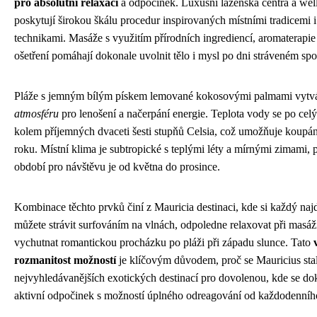
pro absolutní relaxaci
a odpočinek. Luxusní lázeňská centra a wel
poskytují širokou škálu procedur inspirovaných místními tradicemi 
technikami. Masáže s využitím přírodních ingrediencí, aromaterapi
ošetření pomáhají dokonale uvolnit tělo i mysl po dni stráveném spo
Pláže s jemným bílým pískem lemované kokosovými palmami vytvá
atmosféru
pro lenošení a načerpání energie. Teplota vody se po cel
kolem příjemných dvaceti šesti stupňů Celsia, což umožňuje koupá
roku. Místní klima je subtropické s teplými léty a mírnými zimami, 
období pro návštěvu je od května do prosince.
Kombinace těchto prvků činí z Mauricia destinaci, kde si každý naj
můžete strávit surfováním na vlnách, odpoledne relaxovat při masáži
vychutnat romantickou procházku po pláži při západu slunce. Tato
rozmanitost možností
je klíčovým důvodem, proč se Mauricius sta
nejvyhledávanějších exotických destinací pro dovolenou, kde se do
aktivní odpočinek s možností úplného odreagování od každodenního