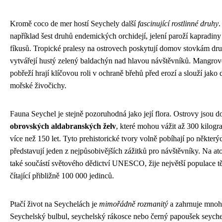
Kromě coco de mer hostí Seychely další
fascinující rostlinné druhy
.
například šest druhů endemických orchidejí, jelení paroží kapradin
fíkusů. Tropické pralesy na ostrovech poskytují domov stovkám druh
vytvářejí hustý zelený baldachýn nad hlavou návštěvníků. Mangrov
pobřeží hrají klíčovou roli v ochraně břehů před erozí a slouží jako 
mořské živočichy.
Fauna Seychel je stejně pozoruhodná jako její flora. Ostrovy jsou
obrovských aldabranských želv
, které mohou vážit až 300 kilogr
více než 150 let. Tyto prehistorické tvory volně pobíhají po některý
představují jeden z nejpůsobivějších zážitků pro návštěvníky. Na ato
také součástí světového dědictví UNESCO, žije největší populace tě
čítající přibližně 100 000 jedinců.
Ptačí život na Seychelách je
mimořádně rozmanitý
a zahrnuje mnoh
Seychelský bulbul, seychelský rákosce nebo černý papoušek seyche