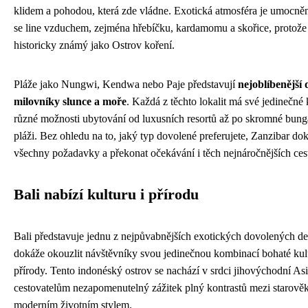
klidem a pohodou, která zde vládne. Exotická atmosféra je umocněn
se line vzduchem, zejména hřebíčku, kardamomu a skořice, protože
historicky známý jako Ostrov koření.
Pláže jako Nungwi, Kendwa nebo Paje představují
nejoblíbenější 
milovníky slunce a moře
. Každá z těchto lokalit má své jedinečné 
různé možnosti ubytování od luxusních resortů až po skromné bun
pláži. Bez ohledu na to, jaký typ dovolené preferujete, Zanzibar do
všechny požadavky a překonat očekávání i těch nejnáročnějších ces
Bali nabízí kulturu i přírodu
Bali představuje jednu z nejpůvabnějších exotických dovolených des
dokáže okouzlit návštěvníky svou jedinečnou kombinací bohaté kul
přírody. Tento indonéský ostrov se nachází v srdci jihovýchodní Asi
cestovatelům nezapomenutelný zážitek plný kontrastů mezi starově
moderním životním stylem.