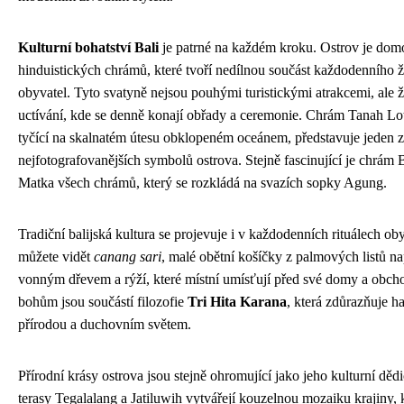
Kulturní bohatství Bali
je patrné na každém kroku. Ostrov je dom
hinduistických chrámů, které tvoří nedílnou součást každodenního ž
obyvatel. Tyto svatyně nejsou pouhými turistickými atrakcemi, ale 
uctívání, kde se denně konají obřady a ceremonie. Chrám Tanah Lot
tyčící na skalnatém útesu obklopeném oceánem, představuje jeden z
nejfotografovanějších symbolů ostrova. Stejně fascinující je chrám
Matka všech chrámů, který se rozkládá na svazích sopky Agung.
Tradiční balijská kultura se projevuje i v každodenních rituálech ob
můžete vidět
canang sari
, malé obětní košíčky z palmových listů n
vonným dřevem a rýží, které místní umísťují před své domy a obch
bohům jsou součástí filozofie
Tri Hita Karana
, která zdůrazňuje h
přírodou a duchovním světem.
Přírodní krásy ostrova jsou stejně ohromující jako jeho kulturní děd
terasy Tegalalang a Jatiluwih vytvářejí kouzelnou mozaiku krajiny, 