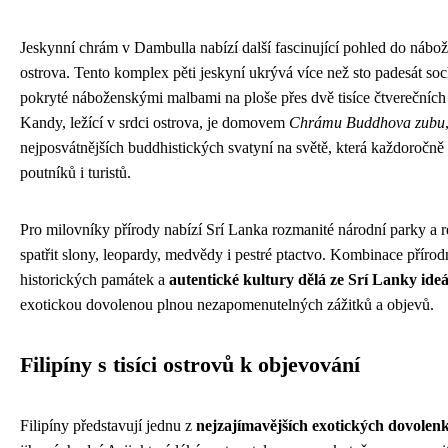
Jeskynní chrám v Dambulla nabízí další fascinující pohled do nábož
ostrova. Tento komplex pěti jeskyní ukrývá více než sto padesát so
pokryté náboženskými malbami na ploše přes dvě tisíce čtverečních
Kandy, ležící v srdci ostrova, je domovem
Chrámu Buddhova zubu
nejposvátnějších buddhistických svatyní na světě, která každoročně p
poutníků i turistů.
Pro milovníky přírody nabízí Srí Lanka rozmanité národní parky a r
spatřit slony, leopardy, medvědy i pestré ptactvo. Kombinace přírod
historických památek a
autentické kultury dělá ze Srí Lanky ideá
exotickou dovolenou plnou nezapomenutelných zážitků a objevů.
Filipíny s tisíci ostrovů k objevování
Filipíny představují jednu z
nejzajímavějších exotických dovolenk