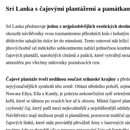
Srí Lanka s čajovými plantážemi a památka
Srí Lanka představuje
jednu z nejpůsobivějších exotických destin
okouzlit návštěvníky svou rozmanitostou přírodních krás i bohatým
dědictvím sahajícím tisíce let do minulosti. Tento ostrovní stát leží
jihovýchodně od indického subkontinentu nabízí jedinečnou kombi
čajových plantáží, starobylých chrámů a paláců, které vytvářejí n
atmosféru pro všechny milovníky poznávacích cest.
Čajové plantáže tvoří nedílnou součást srílanské krajiny
a předs
nejvýznačnějších symbolů této země. Oblast středního pohoří, zejm
Nuwara Eliya, Ella a Kandy, je pokryta nekonečnými sytě zelenými
keřů, které se táhnou po svazích hor až k obzoru. Místní čajové pla
ceylonský čaj
, který patří mezi nejkvalitnější a nejoblíbenější odrůd
Návštěvníci mají možnost projít si plantážemi, pozorovat tradiční z
čajových lístků, které stále provádějí převážně ženy v barevných sárí
továrny, kde se dozvědí vše o procesu zpracování čaje od čerstvého l