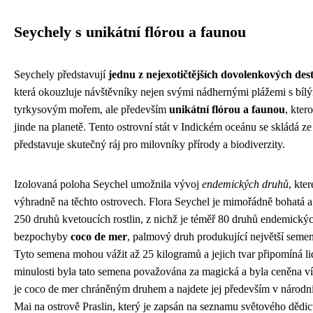
Seychely s unikátní flórou a faunou
Seychely představují
jednu z nejexotičtějších dovolenkových dest
která okouzluje návštěvníky nejen svými nádhernými plážemi s bíl
tyrkysovým mořem, ale především
unikátní flórou a faunou
, kter
jinde na planetě. Tento ostrovní stát v Indickém oceánu se skládá ze
představuje skutečný ráj pro milovníky přírody a biodiverzity.
Izolovaná poloha Seychel umožnila vývoj
endemických druhů
, kte
výhradně na těchto ostrovech. Flora Seychel je mimořádně bohatá a 
250 druhů kvetoucích rostlin, z nichž je téměř 80 druhů endemickýc
bezpochyby
coco de mer
, palmový druh produkující největší semena
Tyto semena mohou vážit až 25 kilogramů a jejich tvar připomíná l
minulosti byla tato semena považována za magická a byla ceněna ví
je coco de mer chráněným druhem a najdete jej především v národn
Mai na ostrově Praslin, který je zapsán na seznamu světového dě