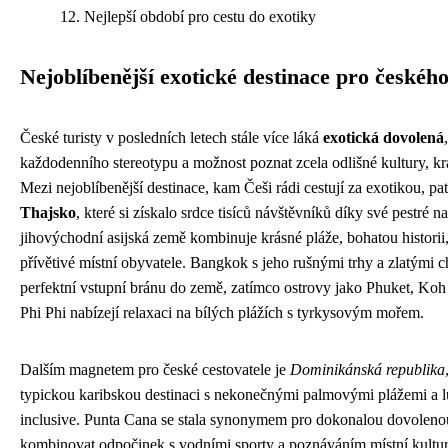
Nejlepší období pro cestu do exotiky
Nejoblíbenější exotické destinace pro českého
České turisty v posledních letech stále více láká
exotická dovolená
každodenního stereotypu a možnost poznat zcela odlišné kultury, kraj
Mezi nejoblíbenější destinace, kam Češi rádi cestují za exotikou, p
Thajsko
, které si získalo srdce tisíců návštěvníků díky své pestré n
jihovýchodní asijská země kombinuje krásné pláže, bohatou historii
přívětivé místní obyvatele. Bangkok s jeho rušnými trhy a zlatými c
perfektní vstupní bránu do země, zatímco ostrovy jako Phuket, K
Phi Phi nabízejí relaxaci na bílých plážích s tyrkysovým mořem.
Dalším magnetem pro české cestovatele je
Dominikánská republika
typickou karibskou destinaci s nekonečnými palmovými plážemi a lu
inclusive. Punta Cana se stala synonymem pro dokonalou dovolenou
kombinovat odpočinek s vodními sporty a poznáváním místní kultury