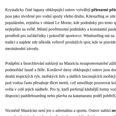
Krystalicky čisté laguny obklopující ostrov vytvářejí
přirozené pří
jsou jako stvořené pro vodní sporty všeho druhu. Kitesurfing se zd
populárním, zejména v oblasti Le Morne, kde podmínky pro tento sp
nejlepším na světě. Místní povětrnostní podmínky a konstantní pasát
prostředí pro začátečníky i pokročilé sportovce. Windsurfing má n
tradici a najdete zde několik světově proslulých spot, kde se pravide
mezinárodní závody.
Potápění a šnorchlování nabízejí na Mauriciu
nezapomenutelné záži
podmořské fauně a flóře. Korálové útesy obklopující ostrov jsou 
druhů tropických ryb, mořských želv a dalších fascinujících mořskýc
pod vodou často přesahuje třicet metrů, což umožňuje pozorovat k
světa v celé jejich nádheře. Pro ty, kteří preferují klidnější formy vod
dispozici paddleboarding nebo plavba na katamaranu podél pobřeží
Nicméně Mauricius není jen o adrenalinu a sportu. Ostrov nabízí
ne