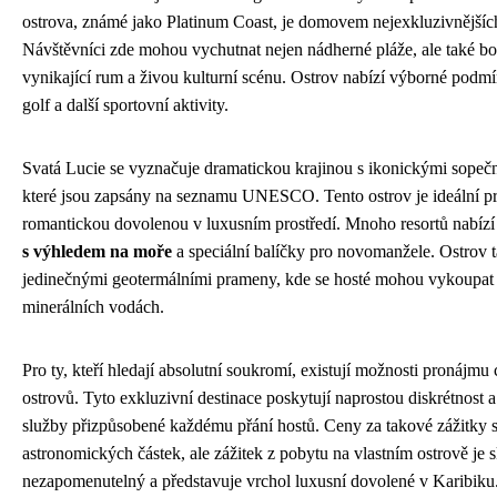
ostrova, známé jako Platinum Coast, je domovem nejexkluzivnějších 
Návštěvníci zde mohou vychutnat nejen nádherné pláže, ale také boh
vynikající rum a živou kulturní scénu. Ostrov nabízí výborné podmí
golf a další sportovní aktivity.
Svatá Lucie se vyznačuje dramatickou krajinou s ikonickými sopeč
které jsou zapsány na seznamu UNESCO. Tento ostrov je ideální pro
romantickou dovolenou v luxusním prostředí. Mnoho resortů nabíz
s výhledem na moře
a speciální balíčky pro novomanžele. Ostrov 
jedinečnými geotermálními prameny, kde se hosté mohou vykoupat 
minerálních vodách.
Pro ty, kteří hledají absolutní soukromí, existují možnosti pronájm
ostrovů. Tyto exkluzivní destinace poskytují naprostou diskrétnost 
služby přizpůsobené každému přání hostů. Ceny za takové zážitky s
astronomických částek, ale zážitek z pobytu na vlastním ostrově je 
nezapomenutelný a představuje vrchol luxusní dovolené v Karibiku