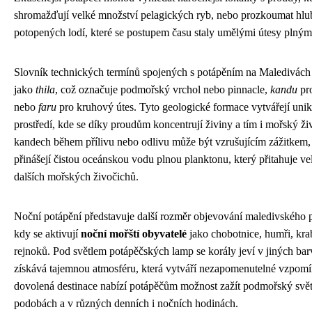
shromažďují velké množství pelagických ryb, nebo prozkoumat hlub
potopených lodí, které se postupem času staly umělými útesy plnými
Slovník technických termínů spojených s potápěním na Maledivách
jako
thila
, což označuje podmořský vrchol nebo pinnacle,
kandu
pro
nebo
faru
pro kruhový útes. Tyto geologické formace vytvářejí uni
prostředí, kde se díky proudům koncentrují živiny a tím i mořský ži
kandech během přílivu nebo odlivu může být vzrušujícím zážitkem
přinášejí čistou oceánskou vodu plnou planktonu, který přitahuje ve
dalších mořských živočichů.
Noční potápění představuje další rozměr objevování maledivského
kdy se aktivují
noční mořští obyvatelé
jako chobotnice, humři, kra
rejnoků. Pod světlem potápěčských lamp se korály jeví v jiných bar
získává tajemnou atmosféru, která vytváří nezapomenutelné vzpomí
dovolená destinace nabízí potápěčům možnost zažít podmořský svět
podobách a v různých denních i nočních hodinách.