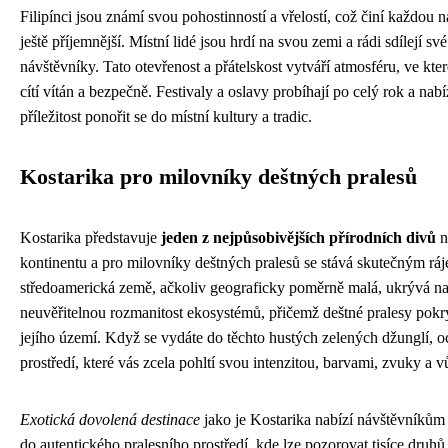
Filipínci jsou známí svou pohostinností a vřelostí, což činí každou 
ještě příjemnější. Místní lidé jsou hrdí na svou zemi a rádi sdílejí své
návštěvníky. Tato otevřenost a přátelskost vytváří atmosféru, ve kter
cítí vítán a bezpečně. Festivaly a oslavy probíhají po celý rok a nab
příležitost ponořit se do místní kultury a tradic.
Kostarika pro milovníky deštných pralesů
Kostarika představuje
jeden z nejpůsobivějších přírodních divů
n
kontinentu a pro milovníky deštných pralesů se stává skutečným rá
středoamerická země, ačkoliv geograficky poměrně malá, ukrývá n
neuvěřitelnou rozmanitost ekosystémů, přičemž deštné pralesy pokr
jejího území. Když se vydáte do těchto hustých zelených džunglí, oc
prostředí, které vás zcela pohltí svou intenzitou, barvami, zvuky a 
Exotická dovolená destinace
jako je Kostarika nabízí návštěvníkům
do autentického pralesního prostředí, kde lze pozorovat tisíce druhů 