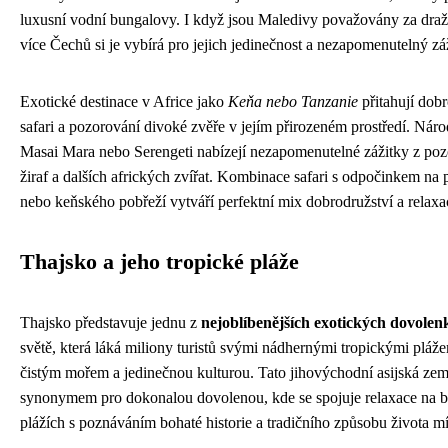
luxusní vodní bungalovy. I když jsou Maledivy považovány za dražší
více Čechů si je vybírá pro jejich jedinečnost a nezapomenutelný zá
Exotické destinace v Africe jako
Keňa nebo Tanzanie
přitahují dob
safari a pozorování divoké zvěře v jejím přirozeném prostředí. Náro
Masai Mara nebo Serengeti nabízejí nezapomenutelné zážitky z pozo
žiraf a dalších afrických zvířat. Kombinace safari s odpočinkem na 
nebo keňského pobřeží vytváří perfektní mix dobrodružství a relaxa
Thajsko a jeho tropické pláže
Thajsko představuje jednu z
nejoblíbenějších exotických dovolen
světě, která láká miliony turistů svými nádhernými tropickými pláže
čistým mořem a jedinečnou kulturou. Tato jihovýchodní asijská země
synonymem pro dokonalou dovolenou, kde se spojuje relaxace na b
plážích s poznáváním bohaté historie a tradičního způsobu života mí