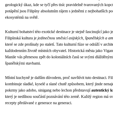
geologický úkaz, kde se tyčí přes tisíc pravidelně tvarovaných kop
potápění jsou Filipíny absolutním rájem s jedněmi z nejbohatších 
ekosystémů na světě.
Kulturní bohatství této exotické destinace je stejně fascinující jako je
Filipínská kultura je
jedinečnou směsicí asijských, španělských a am
které se zde prolínaly po staletí. Tato kulturní fúze se odráží v archi
každodenním životě místních obyvatel. Historická města jako Viga
Manile vás přenesou zpět do koloniálních časů se svými dlážděnými
španělskými stavbami.
Místní kuchyně je dalším důvodem, proč navštívit tuto destinaci. Fi
kombinuje sladké, kyselé a slané chutě způsobem, který jinde nenajd
pokrmy jako adobo, sinigang nebo lechon představují
autentický k
který je nedílnou součástí poznávání této země. Každý region má své
recepty předávané z generace na generaci.