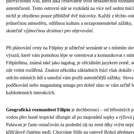
jihovýchodní Asii, která láká cestovatele svou neskutečnou rozmanit
autentičností. Tento ostrovní stát se rozkládá na více než sedmi tisíc
nichž je obydleno pouze přibližně dvě tisícovky. Každý z těchto ost
jedinečnou atmosféru, odlišnou kulturu a nezapomenutelné zážitky, kt
skutečně
výjimečnou destinaci pro objevování
.
Při plánování cesty na Filipíny je užitečné seznámit se s místním s
výrazů, které vám pomohou lépe se orientovat a komunikovat s míst
Filipínština, známá také jako tagalog, je oficiálním jazykem země, ač
zde velmi rozšířená. Znalost několika základních frází však dokáže o
srdcím místních lidí a umožní vám prožít autentičtější zážitky. Slova
poděkování nebo magandang umaga pro dobré ráno se vám určitě b
každodenních interakcích.
Geografická rozmanitost Filipín
je dechberoucí – od bělostných p
vodou přes husté tropické džungle až po majestátní sopky a rýžová 
Palawan je často označován za poslední ráj na zemi díky svým nep
křišťálově čistému moři. Chocolate Hills na ostrově Bohol představu