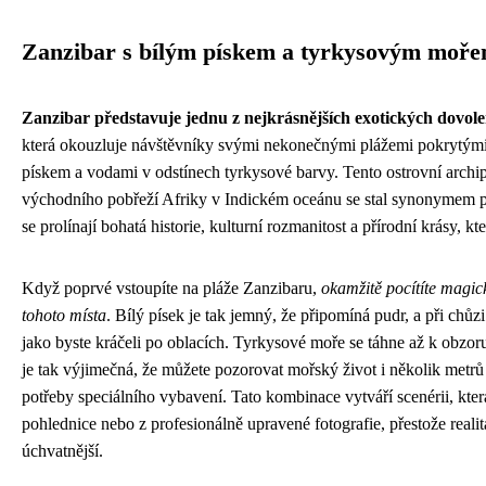
Zanzibar s bílým pískem a tyrkysovým moř
Zanzibar představuje jednu z nejkrásnějších exotických dovol
která okouzluje návštěvníky svými nekonečnými plážemi pokrytý
pískem a vodami v odstínech tyrkysové barvy. Tento ostrovní archipe
východního pobřeží Afriky v Indickém oceánu se stal synonymem pr
se prolínají bohatá historie, kulturní rozmanitost a přírodní krásy, kt
Když poprvé vstoupíte na pláže Zanzibaru,
okamžitě pocítíte magi
tohoto místa
. Bílý písek je tak jemný, že připomíná pudr, a při chůz
jako byste kráčeli po oblacích. Tyrkysové moře se táhne až k obzor
je tak výjimečná, že můžete pozorovat mořský život i několik metr
potřeby speciálního vybavení. Tato kombinace vytváří scenérii, kte
pohlednice nebo z profesionálně upravené fotografie, přestože realita
úchvatnější.