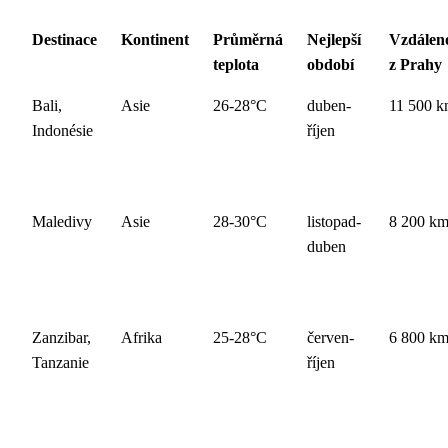
Destinace
Kontinent
Průměrná
Nejlepší
Vzdálen
teplota
období
z Prahy
Bali,
Asie
26-28°C
duben-
11 500 
Indonésie
říjen
Maledivy
Asie
28-30°C
listopad-
8 200 k
duben
Zanzibar,
Afrika
25-28°C
červen-
6 800 k
Tanzanie
říjen