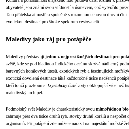
Kultura a pohostinnost thajského lidu přidává další rozměr k plážov
obyvatelé jsou známí svou vlídností a úsměvem, což vytvořilo pře
Tato přátelská atmosféra společně s rozumnou cenovou úrovní činí 
exotickou destinací pro široké spektrum cestovatelů.
Maledivy jako ráj pro potápěče
Maledivy představují
jednu z nejprestižnějších destinací pro pot
světě, kde se pod hladinou Indického oceánu skrývá nádherný podm
barevných korálových útesů, exotických ryb a fascinujících mořský
exotická dovolená destinace láká každoročně tisíce nadšenců potápě
kteří touží prozkoumat
krystalicky čisté vody
obklopující více než tis
maledivský archipel.
Podmořský svět Malediv je charakteristický svou
mimořádnou biod
zahrnuje přes dva tisíce druhů ryb, stovky druhů korálů a nespočet
organismů. Při potápění zde můžete narazit na majestátní mořské žel