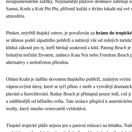
nezapomenutelné zážitky. Nejznámější plážové destinace zahrnují 
Samui, Krabi a Koh Phi Phi, přičemž každá z těchto lokalit má své 
atmosféru.
Phuket, největší thajský ostrov, je považován za
bránu do tropické
se táhnou podél západního pobřeží a nabízejí vše od rušných turisti
klidná zákoutí pro ty, kteří hledají soukromí a klid. Patong Beach je 
bohatým nočním životem, zatímco Kata Noi nebo Freedom Beach pře
alternativy s nedotčenou přírodou.
Oblast Krabi je dalším skvostem thajského pobřeží, známým svými
vápencovými útesy, které se tyčí přímo z moře a vytvářejí dramatick
plavání a šnorchlování. Railay Beach je přístupná pouze lodí, což ji č
a oddělenější od běžného světa. Tato izolace přispívá k
autentickému
reality
, který mnoho cestovatelů vyhledává.
Thajské tropické pláže nejsou jen o pasivní relaxaci na lehátku. Nab