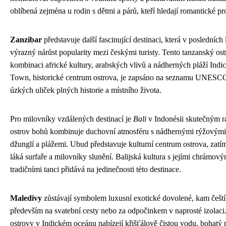
oblíbená zejména u rodin s dětmi a párů, kteří hledají romantické pro
Zanzibar
představuje další fascinující destinaci, která v posledníc
výrazný nárůst popularity mezi českými turisty. Tento tanzanský ost
kombinaci africké kultury, arabských vlivů a nádherných pláží Ind
Town, historické centrum ostrova, je zapsáno na seznamu UNESCO 
úzkých uliček plných historie a místního života.
Pro milovníky vzdálených destinací je
Bali
v Indonésii skutečným r
ostrov bohů kombinuje duchovní atmosféru s nádhernými rýžovými 
džunglí a plážemi. Ubud představuje kulturní centrum ostrova, zatím
láká surfaře a milovníky slunění. Balijská kultura s jejími chrámový
tradičními tanci přidává na jedinečnosti této destinace.
Maledivy
zůstávají symbolem luxusní exotické dovolené, kam čeští 
především na svatební cesty nebo za odpočinkem v naprosté izolaci
ostrovy v Indickém oceánu nabízejí křišťálově čistou vodu, bohatý