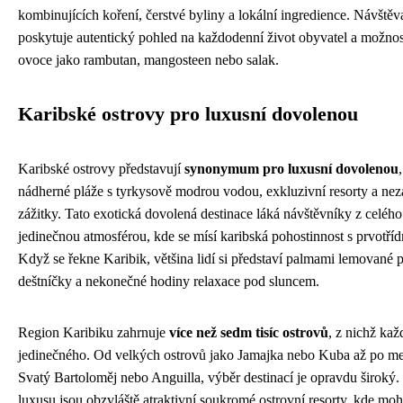
kombinujících koření, čerstvé byliny a lokální ingredience. Návštěva
poskytuje autentický pohled na každodenní život obyvatel a možnos
ovoce jako rambutan, mangosteen nebo salak.
Karibské ostrovy pro luxusní dovolenou
Karibské ostrovy představují
synonymum pro luxusní dovolenou
nádherné pláže s tyrkysově modrou vodou, exkluzivní resorty a ne
zážitky. Tato exotická dovolená destinace láká návštěvníky z celého
jedinečnou atmosférou, kde se mísí karibská pohostinnost s prvotří
Když se řekne Karibik, většina lidí si představí palmami lemované p
deštníčky a nekonečné hodiny relaxace pod sluncem.
Region Karibiku zahrnuje
více než sedm tisíc ostrovů
, z nichž kaž
jedinečného. Od velkých ostrovů jako Jamajka nebo Kuba až po me
Svatý Bartoloměj nebo Anguilla, výběr destinací je opravdu široký.
luxusu jsou obzvláště atraktivní soukromé ostrovní resorty, kde moh