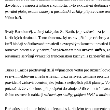
dovolenou v naprosté intimě a komfortu. Tyto exkluzivní destinace č
privátní pláže, osobní butlery a gurmánské zážitky
připravované re
šéfkuchaři.
Svatý Bartoloměj, známý také jako St. Barth, je považován za jednu
karibských destinací. Tento francouzský ostrov přitahuje celebrity a
kteří hledají sofistikované prostředí s evropským šarmem uprostřed 
butikové hotely a vily nabízejí
nepřekonatelnou úroveň služeb
, z
restaurace servírují vynikající francouzskou kuchyni s karibským 
Turks a Caicos představují další výjimečnou volbu pro luxusní dov
se pyšní některými z nejkrásnějších pláží na světě, zejména proslu
pravidelně získává ocenění jako jedna z nejlepších pláží planety. Vod
průzračná, že viditelnost při potápění dosahuje až třiceti metrů. Lux
těchto ostrovech nabízejí
světové spa služby, golfová hřiště a možno
Barbados kombinuje britskou eleganci s karibským temperamentem