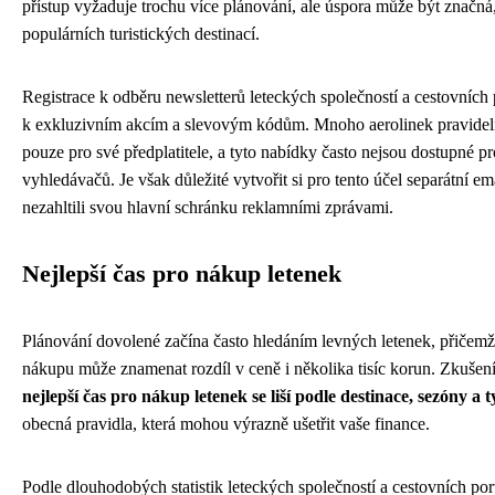
přístup vyžaduje trochu více plánování, ale úspora může být značná
populárních turistických destinací.
Registrace k odběru newsletterů leteckých společností a cestovních p
k exkluzivním akcím a slevovým kódům. Mnoho aerolinek pravidelně
pouze pro své předplatitele, a tyto nabídky často nejsou dostupné p
vyhledávačů. Je však důležité vytvořit si pro tento účel separátní e
nezahltili svou hlavní schránku reklamními zprávami.
Nejlepší čas pro nákup letenek
Plánování dovolené začína často hledáním levných letenek, přičem
nákupu může znamenat rozdíl v ceně i několika tisíc korun. Zkušení 
nejlepší čas pro nákup letenek se liší podle destinace, sezóny a t
obecná pravidla, která mohou výrazně ušetřit vaše finance.
Podle dlouhodobých statistik leteckých společností a cestovních por