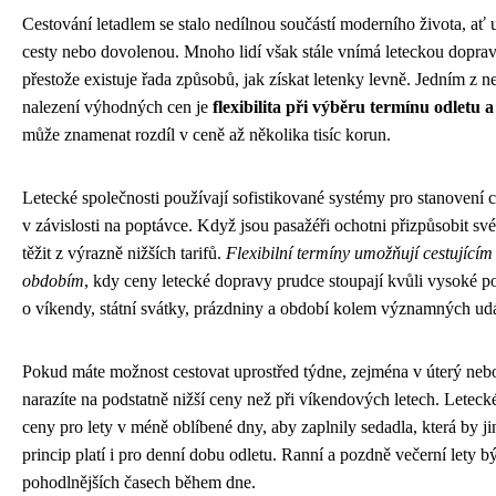
Cestování letadlem se stalo nedílnou součástí moderního života, ať 
cesty nebo dovolenou. Mnoho lidí však stále vnímá leteckou dopravu
přestože existuje řada způsobů, jak získat letenky levně. Jedním z n
nalezení výhodných cen je
flexibilita při výběru termínu odletu a
může znamenat rozdíl v ceně až několika tisíc korun.
Letecké společnosti používají sofistikované systémy pro stanovení c
v závislosti na poptávce. Když jsou pasažéři ochotni přizpůsobit sv
těžit z výrazně nižších tarifů.
Flexibilní termíny umožňují cestující
obdobím
, kdy ceny letecké dopravy prudce stoupají kvůli vysoké p
o víkendy, státní svátky, prázdniny a období kolem významných udá
Pokud máte možnost cestovat uprostřed týdne, zejména v úterý neb
narazíte na podstatně nižší ceny než při víkendových letech. Letecké
ceny pro lety v méně oblíbené dny, aby zaplnily sedadla, která by ji
princip platí i pro denní dobu odletu. Ranní a pozdně večerní lety bý
pohodlnějších časech během dne.