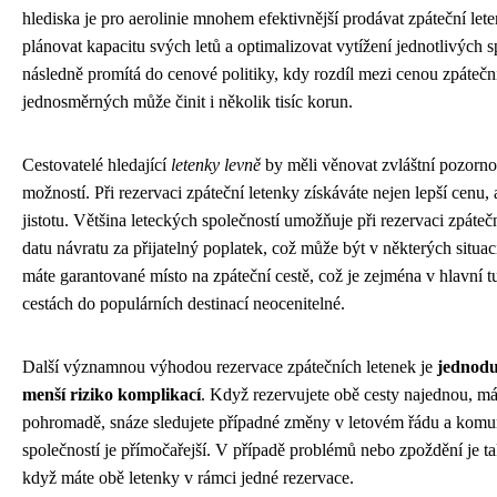
hlediska je pro aerolinie mnohem efektivnější prodávat zpáteční le
plánovat kapacitu svých letů a optimalizovat vytížení jednotlivých 
následně promítá do cenové politiky, kdy rozdíl mezi cenou zpáteč
jednosměrných může činit i několik tisíc korun.
Cestovatelé hledající
letenky levně
by měli věnovat zvláštní pozorno
možností. Při rezervaci zpáteční letenky získáváte nejen lepší cenu, al
jistotu. Většina leteckých společností umožňuje při rezervaci zpáte
datu návratu za přijatelný poplatek, což může být v některých situa
máte garantované místo na zpáteční cestě, což je zejména v hlavní tu
cestách do populárních destinací neocenitelné.
Další významnou výhodou rezervace zpátečních letenek je
jednodu
menší riziko komplikací
. Když rezervujete obě cesty najednou, m
pohromadě, snáze sledujete případné změny v letovém řádu a komun
společností je přímočařejší. V případě problémů nebo zpoždění je tak
když máte obě letenky v rámci jedné rezervace.