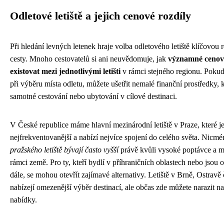
Odletové letiště a jejich cenové rozdíly
Při hledání levných letenek hraje volba odletového letiště klíčovou r
cesty. Mnoho cestovatelů si ani neuvědomuje, jak
významné cenov
existovat mezi jednotlivými letišti
v rámci stejného regionu. Pokud
při výběru místa odletu, můžete ušetřit nemalé finanční prostředky, 
samotné cestování nebo ubytování v cílové destinaci.
V České republice máme hlavní mezinárodní letiště v Praze, které j
nejfrekventovanější a nabízí nejvíce spojení do celého světa. Nicm
pražského letiště bývají často vyšší
právě kvůli vysoké poptávce a 
rámci země. Pro ty, kteří bydlí v příhraničních oblastech nebo jsou 
dále, se mohou otevřít zajímavé alternativy. Letiště v Brně, Ostravě
nabízejí omezenější výběr destinací, ale občas zde můžete narazit 
nabídky.