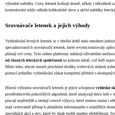
výhodné nabídky. Ceny letenek kolísají denně, někdy i několikrát z
kontrolování může odhalit krátkodobé slevy a akční nabídky letecký
Srovnávače letenek a jejich výhody
Vyhledávání levných letenek se v dnešní době stalo mnohem jednodu
specializovaných srovnávačů letenek, které revolucionizovaly způs
plánují své cesty. Tyto online platformy nabízejí uživatelům možno
od různých leteckých společností
na jednom místě, což šetří nejen
Místo toho, abyste museli procházet desítky webových stránek jedn
pomocí jediného vyhledávání získat kompletní přehled o dostupnýc
Hlavní výhodou srovnávačů letenek je jejich schopnost
vyhledat sk
prostřednictvím pokročilých algoritmů, které analyzují tisíce letů v
pracují nepřetržitě a sledují cenové výkyvy, které mohou nastat i n
mají cestovatelé přístup k aktuálním informациím o nejnižších dos
speciálních akcí a slev, které by jinak mohli snadno přehlédnout. Sr