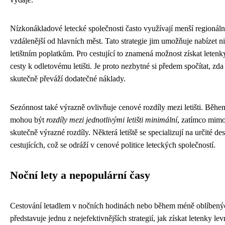
Nízkonákladové letecké společnosti často využívají menší regionální 
vzdálenější od hlavních měst. Tato strategie jim umožňuje nabízet n
letištním poplatkům. Pro cestující to znamená možnost získat letenky
cesty k odletovému letišti. Je proto nezbytné si předem spočítat, zd
skutečně převáží dodatečné náklady.
Sezónnost také výrazně ovlivňuje cenové rozdíly mezi letišti. Během
mohou být
rozdíly mezi jednotlivými letišti minimální
, zatímco mimo
skutečně výrazné rozdíly. Některá letiště se specializují na určité d
cestujících, což se odráží v cenové politice leteckých společností.
Noční lety a nepopulární časy
Cestování letadlem v nočních hodinách nebo během méně oblíbený
představuje jednu z nejefektivnějších strategií, jak získat letenky lev