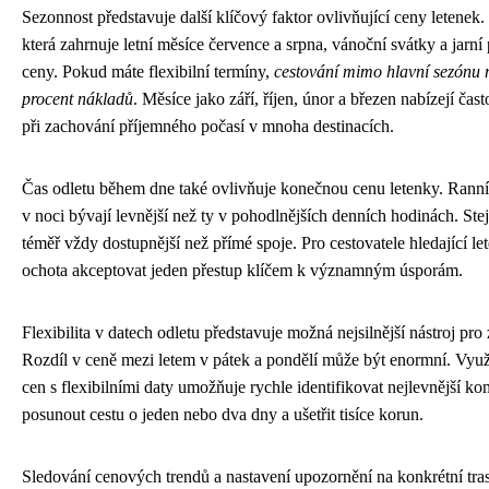
Sezonnost představuje další klíčový faktor ovlivňující ceny letenek. 
která zahrnuje letní měsíce července a srpna, vánoční svátky a jarní 
ceny. Pokud máte flexibilní termíny,
cestování mimo hlavní sezónu m
procent nákladů
. Měsíce jako září, říjen, únor a březen nabízejí čas
při zachování příjemného počasí v mnoha destinacích.
Čas odletu během dne také ovlivňuje konečnou cenu letenky. Ranní l
v noci bývají levnější než ty v pohodlnějších denních hodinách. Stej
téměř vždy dostupnější než přímé spoje. Pro cestovatele hledající l
ochota akceptovat jeden přestup klíčem k významným úsporám.
Flexibilita v datech odletu představuje možná nejsilnější nástroj pr
Rozdíl v ceně mezi letem v pátek a pondělí může být enormní. Využi
cen s flexibilními daty umožňuje rychle identifikovat nejlevnější k
posunout cestu o jeden nebo dva dny a ušetřit tisíce korun.
Sledování cenových trendů a nastavení upozornění na konkrétní tra