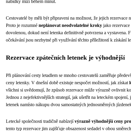
nabídky mizí během minut.
Cestovatelé by měli být připraveni na možnost, že jejich rezervace
Proto je rozumné
neplánovat neodvolatelné kroky
jako rezervace 
dovolenou, dokud není letenka definitivně potvrzena a vystavena. Fle
očekávání jsou nezbytné při využívání těchto příležitostí k získání l
Rezervace zpátečních letenek je výhodnější
Při plánování cesty letadlem se mnoho cestovatelů zaměřuje předevš
ceny letenky. V dnešní době existuje nespočet možností, jak získat
všichni si uvědomují, že způsob rezervace může výrazně ovlivnit ko
Jednou z nejefektivnějších strategií, jak ušetřit na leteckém spojení,
letenek namísto nákupu dvou samostatných jednosměrných jízdene
Letecké společnosti tradičně nabízejí
výrazně výhodnější ceny pro 
tento typ rezervace jim zajišťuje obsazenost sedadel v obou směre