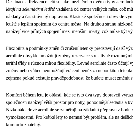
Destinace a frekvence letů se také mezi těmito dvěma typy aerolinek
létají na sekundární letiště
vzdálená od center velkých měst, což m
náklady a čas strávený dopravou. Klasické společnosti obvykle vyu
letiště s lepším spojením do centra města. Na druhou stranu nízkon
nabízejí více přímých spojení mezi menšími městy, což může být výh
Flexibilita a podmínky změn či zrušení letenky představují další vý
aerolinie obvykle umožňují změny rezervace s relativně rozumnými 
tarifní třídy s různou mírou flexibility. Levné aerolinie často účtují
změny nebo vůbec neumožňují vrácení peněz za nepoužitou letenku. 
zejména pokud existuje pravděpodobnost, že budete muset změnit sv
Komfort během letu je oblastí, kde se tyto dva typy dopravců výrazn
společnosti nabízejí větší prostor pro nohy, pohodlnější sedadla a kva
Nízkonákladové aerolinie se zaměřují na základní přepravu z bodu
vymoženostmi. Pro krátké lety to nemusí být problém, ale na delších
komfortu znatelný.