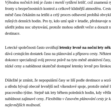
Výhodou nočních letů je často i menší vytížení letišť
, což znamená ry
fronty u bezpečnostních kontrol a celkově klidnější atmosféru. Cestu
méně času čekáním na letišti a celý proces odbavení probíhá obvyk
rušných denních hodin. Pro ty, kdo umí spát v letadle, představuje n
ušetřit jednu noc ubytování, protože mohou odletět večer a dorazit 
destinace.
Letecké společnosti často uvolňují
letenky levně na noční lety ně
dává cestujícím dostatek času na plánování a přípravu cesty. Někter
dokonce specializují svůj provoz právě na tyto méně atraktivní čas
nízké ceny a nabídnout skutečně dostupné letenky levně pro širokou 
Důležité je zmínit, že nepopulární časy se liší podle destinace a sez
a středu bývají obecně levnější než víkendové spoje, protože méně l
pracovního týdne. Stejně tak lety během poledních hodin, kdy větši
nabídnout zajímavé ceny.
Flexibilita v časovém plánování cesty je k
nejlevnějších možností
.