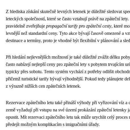
Z hlediska získání skutečně levných letenek je důležité sledovat spe
leteckých společností, které se často vztahují právě na zpáteční let
pravidelně zveřejňuje
propagační tarify pro zpáteční cesty
, které m
levnější než standardní ceny. Tyto akce bývají časově omezené a vzt
destinace a termíny, proto je vhodné být flexibilní v plánování a sl
Při hledání nejlevnějších možností je také důležité zvážit délku pob
často nabízejí nejlepší ceny pro zpáteční lety s pobytem trvajícím ur
typicky přes sobotu. Tento systém vychází z potřeby odlišit obchodní 
přičemž turistické tarify bývají výhodnější. Pokud tedy plánujete de
z výrazně nižších cen zpátečních letenek.
Rezervace zpátečního letu také přináší výhody při vyřizování víz a 
země vyžadují při vstupu na své území prokázání zpáteční letenky j
opustit. Mít rezervaci zpátečního letu tak může urychlit celý proces
předejít možným komplikacím s imigračními úřady.