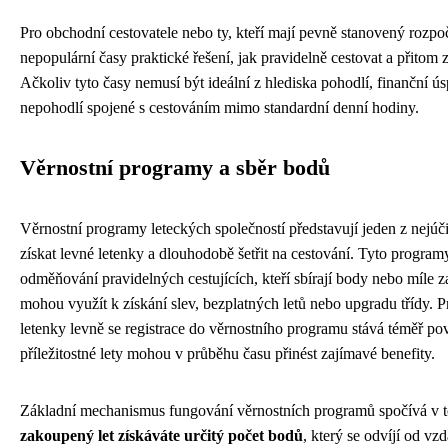
Pro obchodní cestovatele nebo ty, kteří mají pevně stanovený rozpoče
nepopulární časy praktické řešení, jak pravidelně cestovat a přitom 
Ačkoliv tyto časy nemusí být ideální z hlediska pohodlí, finanční ú
nepohodlí spojené s cestováním mimo standardní denní hodiny.
Věrnostní programy a sběr bodů
Věrnostní programy leteckých společností představují jeden z nejúč
získat levné letenky a dlouhodobě šetřit na cestování. Tyto program
odměňování pravidelných cestujících, kteří sbírají body nebo míle za
mohou využít k získání slev, bezplatných letů nebo upgradu třídy. Pr
letenky levně se registrace do věrnostního programu stává téměř pov
příležitostné lety mohou v průběhu času přinést zajímavé benefity.
Základní mechanismus fungování věrnostních programů spočívá v 
zakoupený let získáváte určitý počet bodů
, který se odvíjí od vzd