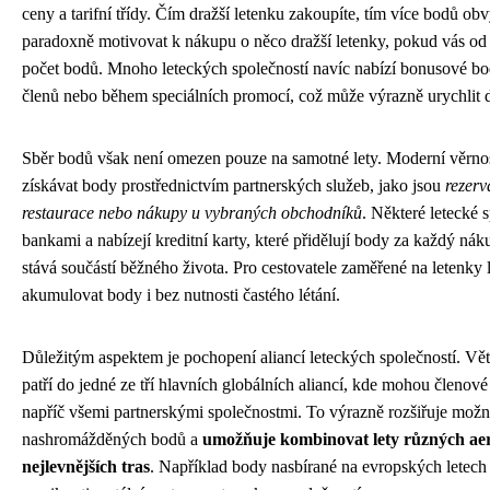
ceny a tarifní třídy. Čím dražší letenku zakoupíte, tím více bodů ob
paradoxně motivovat k nákupu o něco dražší letenky, pokud vás od
počet bodů. Mnoho leteckých společností navíc nabízí bonusové bod
členů nebo během speciálních promocí, což může výrazně urychlit 
Sběr bodů však není omezen pouze na samotné lety. Moderní věrno
získávat body prostřednictvím partnerských služeb, jako jsou
rezerv
restaurace nebo nákupy u vybraných obchodníků
. Některé letecké 
bankami a nabízejí kreditní karty, které přidělují body za každý nák
stává součástí běžného života. Pro cestovatele zaměřené na letenk
akumulovat body i bez nutnosti častého létání.
Důležitým aspektem je pochopení aliancí leteckých společností. Vět
patří do jedné ze tří hlavních globálních aliancí, kde mohou členové 
napříč všemi partnerskými společnostmi. To výrazně rozšiřuje možno
nashromážděných bodů a
umožňuje kombinovat lety různých aer
nejlevnějších tras
. Například body nasbírané na evropských letech