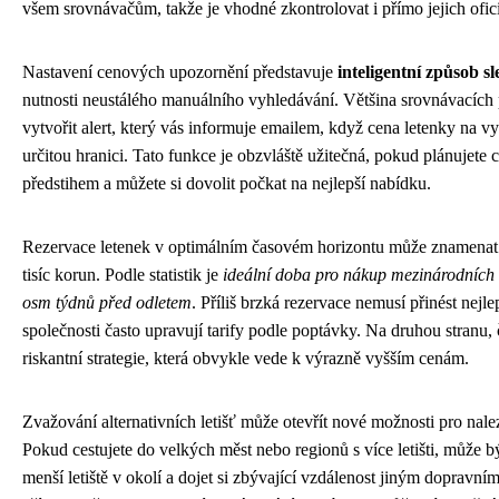
všem srovnávačům, takže je vhodné zkontrolovat i přímo jejich ofic
Nastavení cenových upozornění představuje
inteligentní způsob s
nutnosti neustálého manuálního vyhledávání. Většina srovnávacích
vytvořit alert, který vás informuje emailem, když cena letenky na v
určitou hranici. Tato funkce je obzvláště užitečná, pokud plánujete 
předstihem a můžete si dovolit počkat na nejlepší nabídku.
Rezervace letenek v optimálním časovém horizontu může znamenat r
tisíc korun. Podle statistik je
ideální doba pro nákup mezinárodních l
osm týdnů před odletem
. Příliš brzká rezervace nemusí přinést nejle
společnosti často upravují tarify podle poptávky. Na druhou stranu, 
riskantní strategie, která obvykle vede k výrazně vyšším cenám.
Zvažování alternativních letišť může otevřít nové možnosti pro nalez
Pokud cestujete do velkých měst nebo regionů s více letišti, může bý
menší letiště v okolí a dojet si zbývající vzdálenost jiným dopravn