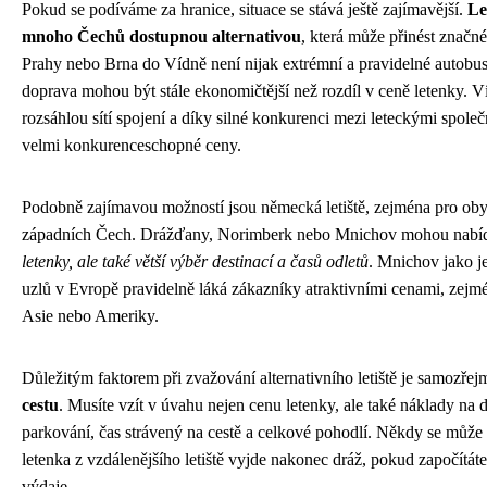
Pokud se podíváme za hranice, situace se stává ještě zajímavější.
Le
mnoho Čechů dostupnou alternativou
, která může přinést značn
Prahy nebo Brna do Vídně není nijak extrémní a pravidelné autobus
doprava mohou být stále ekonomičtější než rozdíl v ceně letenky. Ví
rozsáhlou sítí spojení a díky silné konkurenci mezi leteckými společ
velmi konkurenceschopné ceny.
Podobně zajímavou možností jsou německá letiště, zejména pro oby
západních Čech. Drážďany, Norimberk nebo Mnichov mohou nabí
letenky, ale také větší výběr destinací a časů odletů
. Mnichov jako j
uzlů v Evropě pravidelně láká zákazníky atraktivními cenami, zejm
Asie nebo Ameriky.
Důležitým faktorem při zvažování alternativního letiště je samozře
cestu
. Musíte vzít v úvahu nejen cenu letenky, ale také náklady na d
parkování, čas strávený na cestě a celkové pohodlí. Někdy se může s
letenka z vzdálenějšího letiště vyjde nakonec dráž, pokud započítát
výdaje.