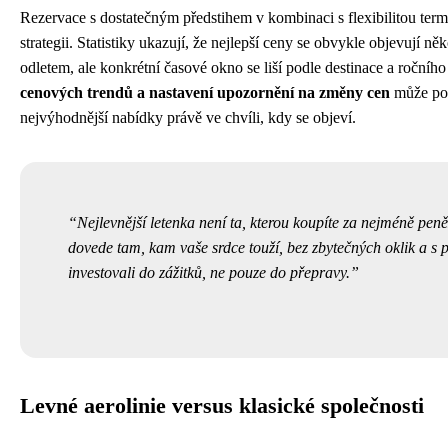
Rezervace s dostatečným předstihem v kombinaci s flexibilitou term
strategii. Statistiky ukazují, že nejlepší ceny se obvykle objevují n
odletem, ale konkrétní časové okno se liší podle destinace a ročníh
cenových trendů a nastavení upozornění na změny cen
může pom
nejvýhodnější nabídky právě ve chvíli, kdy se objeví.
Nejlevnější letenka není ta, kterou koupíte za nejméně peněz
dovede tam, kam vaše srdce touží, bez zbytečných oklik a s p
investovali do zážitků, ne pouze do přepravy.
Levné aerolinie versus klasické společnosti