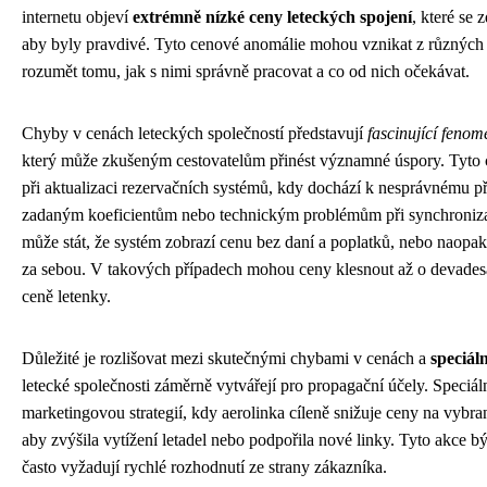
internetu objeví
extrémně nízké ceny leteckých spojení
, které se z
aby byly pravdivé. Tyto cenové anomálie mohou vznikat z různých 
rozumět tomu, jak s nimi správně pracovat a co od nich očekávat.
Chyby v cenách leteckých společností představují
fascinující feno
který může zkušeným cestovatelům přinést významné úspory. Tyto c
při aktualizaci rezervačních systémů, kdy dochází k nesprávnému 
zadaným koeficientům nebo technickým problémům při synchroniza
může stát, že systém zobrazí cenu bez daní a poplatků, nebo naopak 
za sebou. V takových případech mohou ceny klesnout až o devadesá
ceně letenky.
Důležité je rozlišovat mezi skutečnými chybami v cenách a
speciál
letecké společnosti záměrně vytvářejí pro propagační účely. Speciál
marketingovou strategií, kdy aerolinka cíleně snižuje ceny na vybra
aby zvýšila vytížení letadel nebo podpořila nové linky. Tyto akce 
často vyžadují rychlé rozhodnutí ze strany zákazníka.