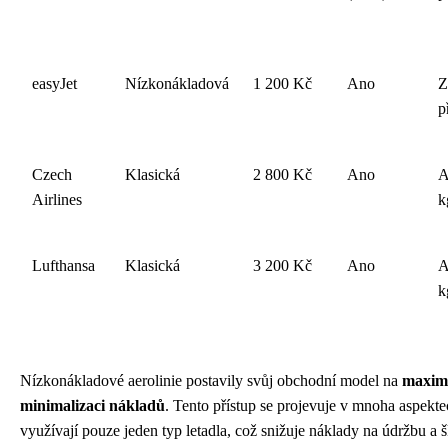
easyJet
Nízkonákladová
1 200 Kč
Ano
Z
p
Czech
Klasická
2 800 Kč
Ano
A
Airlines
k
Lufthansa
Klasická
3 200 Kč
Ano
A
k
Nízkonákladové aerolinie postavily svůj obchodní model na
maxima
minimalizaci nákladů
. Tento přístup se projevuje v mnoha aspekte
využívají pouze jeden typ letadla, což snižuje náklady na údržbu a 