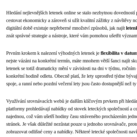
Hledání nejlevnějších letenek online se stalo nezbytnou dovedností
cestovat ekonomicky a zároveň si užít kvalitní zážitky z návštěvy n
digitální době existuje nepřeberné množství způsobů, jak najít
leten
znát správné strategie a nástroje, které vám pomohou ušetřit význa
Prvním krokem k nalezení výhodných letenek je
flexibilita v datu
nejste vázáni na konkrétní termín, máte mnohem větší šanci najít sk
letenek se totiž dramaticky mění v závislosti na dni v týdnu, roční
konkrétní hodině odletu. Obecně platí, že lety uprostřed týdne býva
spoje, a ranní nebo pozdní večerní lety jsou často dostupnější než t
Využívání srovnávacích webů je dalším klíčovým prvkem při hledá
platformy prohledávají nabídky od stovek leteckých společností a c
najednou, což vám ušetří hodiny času stráveného procházením jed
stránek. Je však důležité nezůstat pouze u jednoho srovnávače, pr
zobrazovat odlišné ceny a nabídky. Některé letecké společnosti naví