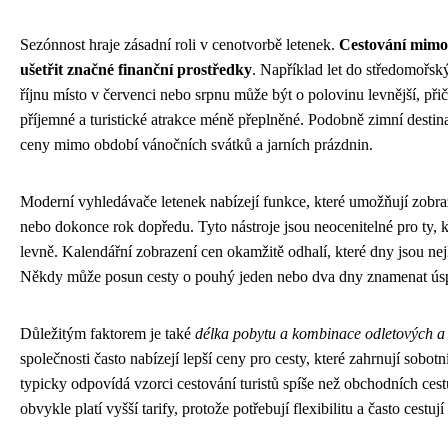
Sezónnost hraje zásadní roli v cenotvorbě letenek.
Cestování mimo
ušetřit značné finanční prostředky
. Například let do středomořský
říjnu místo v červenci nebo srpnu může být o polovinu levnější, přič
příjemné a turistické atrakce méně přeplněné. Podobně zimní destin
ceny mimo období vánočních svátků a jarních prázdnin.
Moderní vyhledávače letenek nabízejí funkce, které umožňují zobra
nebo dokonce rok dopředu. Tyto nástroje jsou neocenitelné pro ty, kte
levně. Kalendářní zobrazení cen okamžitě odhalí, které dny jsou nej
Někdy může posun cesty o pouhý jeden nebo dva dny znamenat úsp
Důležitým faktorem je také
délka pobytu a kombinace odletových a 
společnosti často nabízejí lepší ceny pro cesty, které zahrnují sobot
typicky odpovídá vzorci cestování turistů spíše než obchodních cest
obvykle platí vyšší tarify, protože potřebují flexibilitu a často cestují