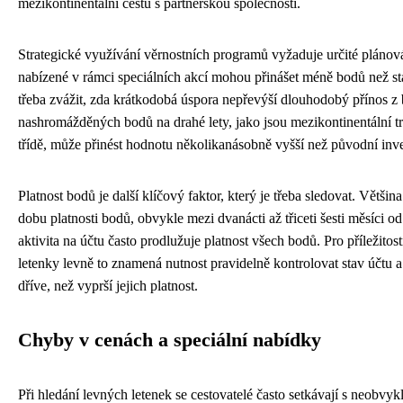
mezikontinentální cestu s partnerskou společností.
Strategické využívání věrnostních programů vyžaduje určité plánová
nabízené v rámci speciálních akcí mohou přinášet méně bodů než stan
třeba zvážit, zda krátkodobá úspora nepřevýší dlouhodobý přínos z
nashromážděných bodů na drahé lety, jako jsou mezikontinentální tr
třídě, může přinést hodnotu několikanásobně vyšší než původní inve
Platnost bodů je další klíčový faktor, který je třeba sledovat. Větš
dobu platnosti bodů, obvykle mezi dvanácti až třiceti šesti měsíci od
aktivita na účtu často prodlužuje platnost všech bodů. Pro příležitost
letenky levně to znamená nutnost pravidelně kontrolovat stav účtu a
dříve, než vyprší jejich platnost.
Chyby v cenách a speciální nabídky
Při hledání levných letenek se cestovatelé často setkávají s neobvyk