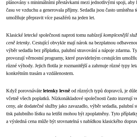
plánovány s minimálními přestávkami mezi jednotlivými spoji, aby le
času ve vzduchu a generovala příjmy. Sedadla jsou často umístěna tě
umožňuje přepravit více pasažérů na jeden let.
Klasické letecké společnosti naproti tomu nabízejí
komplexnější služ
ceně letenky
. Cestující obvykle mají nárok na bezplatnou odbaven
výběr sedadla bez příplatku, palubní stravování a nápoje zdarma. Tyt
provozují věrnostní programy, které pravidelným cestujícím umožňují
různé výhody. Jejich flotila je rozmanitější a zahrnuje různé typy le
konkrétním trasám a vzdálenostem.
Když porovnáváte
letenky levně
od různých typů dopravců, je důle
včetně všech poplatků. Nízkonákladové společnosti často inzerují ve
ceny, ale dodatečné služby jako zavazadlo, výběr sedadla, palubní
tisk palubního lístku na letišti mohou být zpoplatněny. Tyto příplat
a výsledná cena může být srovnatelná s nabídkou klasického dopra