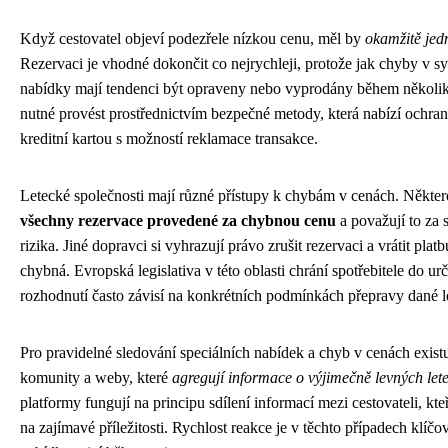
Když cestovatel objeví podezřele nízkou cenu, měl by
okamžitě jed
Rezervaci je vhodné dokončit co nejrychleji, protože jak chyby v sy
nabídky mají tendenci být opraveny nebo vyprodány během několika
nutné provést prostřednictvím bezpečné metody, která nabízí ochranu
kreditní kartou s možností reklamace transakce.
Letecké společnosti mají různé přístupy k chybám v cenách. Někter
všechny rezervace provedené za chybnou cenu
a považují to za 
rizika. Jiné dopravci si vyhrazují právo zrušit rezervaci a vrátit pla
chybná. Evropská legislativa v této oblasti chrání spotřebitele do ur
rozhodnutí často závisí na konkrétních podmínkách přepravy dané le
Pro pravidelné sledování speciálních nabídek a chyb v cenách existu
komunity a weby, které
agregují informace o výjimečně levných let
platformy fungují na principu sdílení informací mezi cestovateli, kt
na zajímavé příležitosti. Rychlost reakce je v těchto případech klíčov