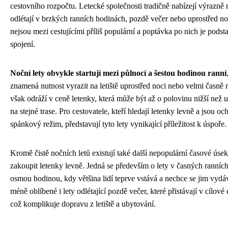
cestovního rozpočtu. Letecké společnosti tradičně nabízejí výrazně n
odlétají v brzkých ranních hodinách, pozdě večer nebo uprostřed noc
nejsou mezi cestujícími příliš populární a poptávka po nich je podst
spojení.
Noční lety obvykle startují mezi půlnocí a šestou hodinou ranní
znamená nutnost vyrazit na letiště uprostřed noci nebo velmi časně
však odráží v ceně letenky, která může být až o polovinu nižší než 
na stejné trase. Pro cestovatele, kteří hledají letenky levně a jsou oc
spánkový režim, představují tyto lety vynikající příležitost k úspoře.
Kromě čistě nočních letů existují také další nepopulární časové úsek
zakoupit letenky levně. Jedná se především o lety v časných ranníc
osmou hodinou, kdy většina lidí teprve vstává a nechce se jim vydáv
méně oblíbené i lety odlétající pozdě večer, které přistávají v cílové 
což komplikuje dopravu z letiště a ubytování.