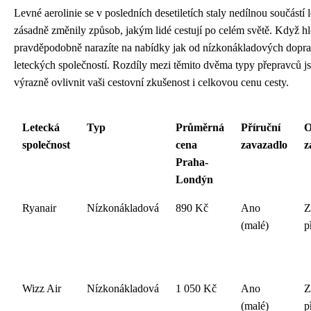
Levné aerolinie se v posledních desetiletích staly nedílnou součástí
zásadně změnily způsob, jakým lidé cestují po celém světě. Když h
pravděpodobně narazíte na nabídky jak od nízkonákladových doprav
leteckých společností. Rozdíly mezi těmito dvěma typy přepravců 
výrazně ovlivnit vaši cestovní zkušenost i celkovou cenu cesty.
Letecká
Typ
Průměrná
Příruční
O
společnost
cena
zavazadlo
z
Praha-
Londýn
Ryanair
Nízkonákladová
890 Kč
Ano
Z
(malé)
p
Wizz Air
Nízkonákladová
1 050 Kč
Ano
Z
(malé)
p