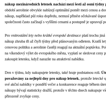
nákup mezinárodních letenek nachází mezi šesti až osmi týdny
období aerolinie obvykle nabízejí optimální poměr mezi cenou a dost
nákup, například půl roku dopředu, nemusí přinést očekávané úspory
společnosti často začínají s vyššími cenami a postupně je upravují 
Pro
vnitrostátní lety nebo krátké evropské destinace
platí trochu jiná
nákup zhruba tři až čtyři týdny před plánovaným odletem. Kratší le
cenovou politiku a aerolinie častěji reagují na aktuální poptávku. P
na víkendový výlet do evropského města, vyplatí se sledovat ceny p
zakoupit letenku, když narazíte na atraktivní nabídku.
Den v týdnu, kdy nakupujete letenky, také hraje podstatnou roli.
Út
považovány za nejlepší dny pro nákup letenek
, protože letecké s
své akční nabídky v pondělí večer a konkurence reaguje během út
nákupy bývají statisticky dražší, protože v těchto dnech nakupuje ví
přirozeně zvyšuje ceny.