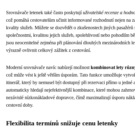
Srovnávače letenek také často poskytují
uživatelské recenze a hodn
což pomáhá cestovatelům učinit informované rozhodnutí nejen na zá
kvality služeb. Můžete se dozvědět o zkušenostech jiných pasažérů 
společnostmi, kvalitou jejich služeb, spolehlivostí nebo pohodlím b
jsou neocenitelné zejména při plánování dlouhých mezinárodních le
výrazně ovlivnit celkový zážitek z cestování.
Moderní srovnávače navíc nabízejí možnost
kombinovat lety různý
což může vést k ještě větším úsporám. Tato funkce umožňuje vytvoři
itinerář, který by nemusel být dostupný při rezervaci přímo u jedné 
automaticky hledají nejefektivnější kombinace, které mohou zahrno
nezávislé nízkonákladové dopravce, čímž maximalizují úsporu nák
cestovní doby.
Flexibilita termínů snižuje cenu letenky