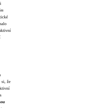
i
ém
tické
nalo
aktivní
í
m
si, že
ktivní
s
nou