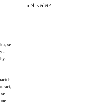
měli vědět?
ku, se
y a
ahy.
mácích
auraci,
 se
upné