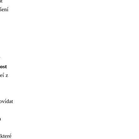
at
šení
y
ost
eí z
ovídat
a
které