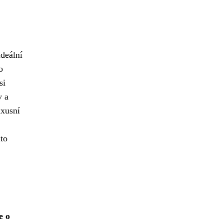
ideální
o
si
v a
uxusní
uto
e o