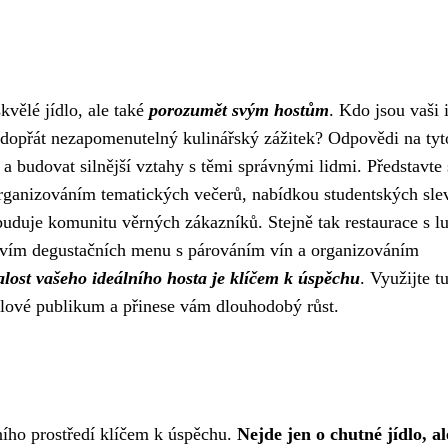
kvělé jídlo, ale také
porozumět svým hostům
. Kdo jsou vaši 
e dopřát nezapomenutelný kulinářský zážitek? Odpovědi na tyt
budovat silnější vztahy s těmi správnými lidmi. Představte 
Organizováním tematických večerů, nabídkou studentských sle
 buduje komunitu věrných zákazníků. Stejně tak restaurace s l
tvím degustačních menu s párováním vín a organizováním
alost vašeho ideálního hosta je klíčem k úspěchu
. Využijte t
cílové publikum a přinese vám dlouhodobý růst.
ního prostředí klíčem k úspěchu.
Nejde jen o chutné jídlo, al