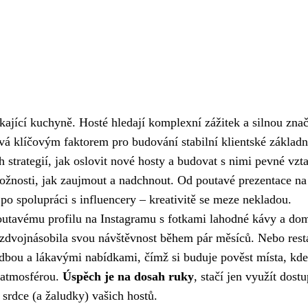
kající kuchyně. Hosté hledají komplexní zážitek a silnou znač
ává klíčovým faktorem pro budování stabilní klientské základn
 strategií, jak oslovit nové hosty a budovat s nimi pevné vzt
ožnosti, jak zaujmout a nadchnout. Od poutavé prezentace na
 po spolupráci s influencery – kreativitě se meze nekladou.
poutavému profilu na Instagramu s fotkami lahodné kávy a do
, zdvojnásobila svou návštěvnost během pár měsíců. Nebo rest
udbou a lákavými nabídkami, čímž si buduje pověst místa, kde
 atmosférou.
Úspěch je na dosah ruky
, stačí jen využít dost
 srdce (a žaludky) vašich hostů.