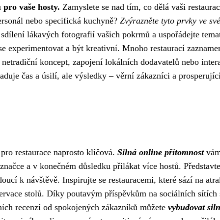
 pro vaše hosty.
Zamyslete se nad tím, co dělá vaši restaurac
personál nebo specifická kuchyně?
Zvýrazněte tyto prvky ve sv
 sdílení lákavých fotografií vašich pokrmů a uspořádejte tema
se experimentovat a být kreativní. Mnoho restaurací zazname
netradiční koncept, zapojení lokálních dodavatelů nebo inter
uje čas a úsilí, ale výsledky – věrní zákazníci a prosperujíc
 pro restaurace naprosto klíčová.
Silná online přítomnost
vá
načce a v konečném důsledku přilákat více hostů. Představte 
oucí k návštěvě. Inspirujte se restauracemi, které sází na atra
zervace stolů. Díky poutavým příspěvkům na sociálních sítích 
vních recenzí od spokojených zákazníků můžete
vybudovat sil