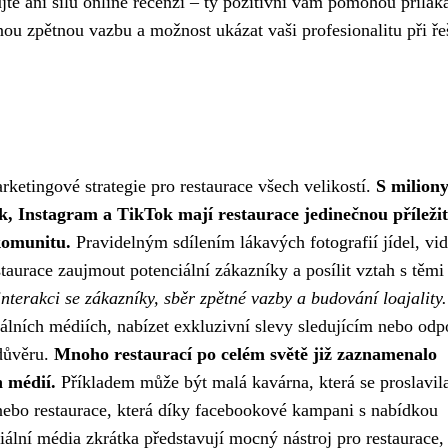
te ani sílu online recenzí – ty pozitivní vám pomohou přilák
ou zpětnou vazbu a možnost ukázat vaši profesionalitu při ře
rketingové strategie pro restaurace všech velikostí.
S milion
k, Instagram a TikTok mají restaurace jedinečnou příležit
komunitu.
Pravidelným sdílením lákavých fotografií jídel, vid
aurace zaujmout potenciální zákazníky a posílit vztah s těmi
interakci se zákazníky, sběr zpětné vazby a budování loajality.
álních médiích, nabízet exkluzivní slevy sledujícím nebo odp
 důvěru.
Mnoho restaurací po celém světě již zaznamenalo
 médií.
Příkladem může být malá kavárna, která se proslavil
nebo restaurace, která díky facebookové kampani s nabídkou
lní média zkrátka představují mocný nástroj pro restaurace, 