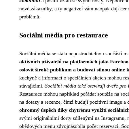
komunitu
a posílit vztah se svými hosty. Nepodceňuj
nové zákazníky, a ty negativní vám naopak dají cenn
problémů.
Sociální média pro restaurace
Sociální média se stala nepostradatelnou součástí ma
aktivních uživatelů na platformách jako Faceboo
oslovit široké publikum a budovat silnou online 
kuchyně a informací o speciálních akcích mohou rest
stávajícími.
Sociální média také otevírají dveře pro 
Restaurace mohou například pořádat soutěže na soci
na dotazy a recenze, čímž budují pozitivní image a
ohromný úspěch díky chytrému využití sociálních
svými originálními dorty sdílenými na Instagramu, 
obědových menu zdvojnásobila počet rezervací. Sociá