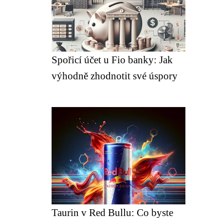
Spořicí účet u Fio banky: Jak
výhodně zhodnotit své úspory
Taurin v Red Bullu: Co byste