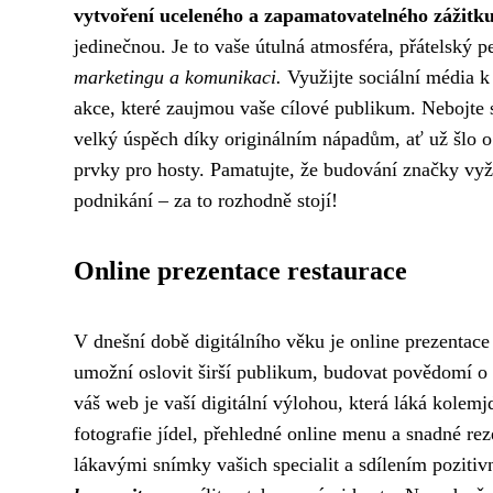
vytvoření uceleného a zapamatovatelného zážitku
jedinečnou. Je to vaše útulná atmosféra, přátelský 
marketingu a komunikaci.
Využijte sociální média k
akce, které zaujmou vaše cílové publikum. Nebojte 
velký úspěch díky originálním nápadům, ať už šlo o 
prvky pro hosty. Pamatujte, že budování značky vyžad
podnikání – za to rozhodně stojí!
Online prezentace restaurace
V dnešní době digitálního věku je online prezentace
umožní oslovit širší publikum, budovat povědomí o z
váš web je vaší digitální výlohou, která láká kolemjd
fotografie jídel, přehledné online menu a snadné re
lákavými snímky vašich specialit a sdílením poziti