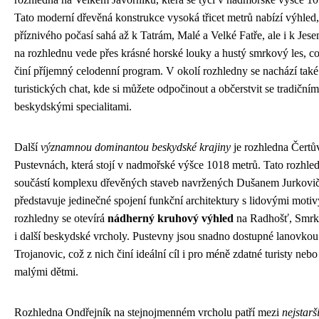
Tato moderní dřevěná konstrukce vysoká třicet metrů nabízí výhled,
příznivého počasí sahá až k Tatrám, Malé a Velké Fatře, ale i k Jes
na rozhlednu vede přes krásné horské louky a hustý smrkový les, co
činí příjemný celodenní program. V okolí rozhledny se nachází také
turistických chat, kde si můžete odpočinout a občerstvit se tradičním
beskydskými specialitami.
Další
významnou dominantou beskydské krajiny
je rozhledna Čertů
Pustevnách, která stojí v nadmořské výšce 1018 metrů. Tato rozhled
součástí komplexu dřevěných staveb navržených Dušanem Jurkovi
představuje jedinečné spojení funkční architektury s lidovými motiv
rozhledny se otevírá
nádherný kruhový výhled
na Radhošť, Smrk
i další beskydské vrcholy. Pustevny jsou snadno dostupné lanovkou
Trojanovic, což z nich činí ideální cíl i pro méně zdatné turisty nebo
malými dětmi.
Rozhledna Ondřejník na stejnojmenném vrcholu patří mezi
nejstarš