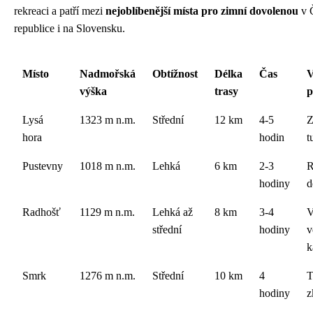
rekreaci a patří mezi
nejoblíbenější místa pro zimní dovolenou
v 
republice i na Slovensku.
Místo
Nadmořská
Obtížnost
Délka
Čas
V
výška
trasy
p
Lysá
1323 m n.m.
Střední
12 km
4-5
Z
hora
hodin
t
Pustevny
1018 m n.m.
Lehká
6 km
2-3
R
hodiny
d
Radhošť
1129 m n.m.
Lehká až
8 km
3-4
V
střední
hodiny
v
k
Smrk
1276 m n.m.
Střední
10 km
4
T
hodiny
z