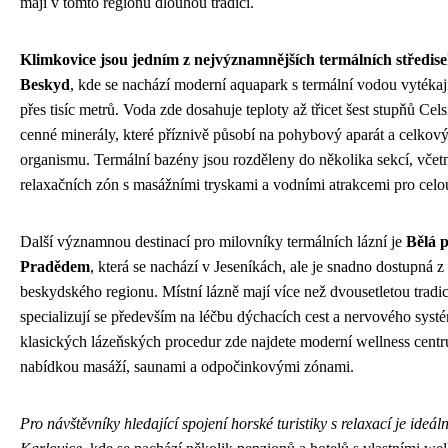
mají v tomto regionu dlouhou tradici.
Klimkovice jsou jedním z nejvýznamnějších termálních středisek
Beskyd
, kde se nachází moderní aquapark s termální vodou vytékaj
přes tisíc metrů. Voda zde dosahuje teploty až třicet šest stupňů Cel
cenné minerály, které příznivě působí na pohybový aparát a celkový
organismu. Termální bazény jsou rozděleny do několika sekcí, včet
relaxačních zón s masážními tryskami a vodními atrakcemi pro celo
Další významnou destinací pro milovníky termálních lázní je
Bělá 
Pradědem
, která se nachází v Jeseníkách, ale je snadno dostupná z
beskydského regionu. Místní lázně mají více než dvousetletou tradic
specializují se především na léčbu dýchacích cest a nervového sys
klasických lázeňských procedur zde najdete moderní wellness centr
nabídkou masáží, saunami a odpočinkovými zónami.
Pro návštěvníky hledající spojení horské turistiky s relaxací je ideáln