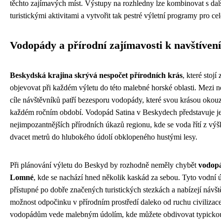
těchto zajímavých míst. Výstupy na rozhledny lze kombinovat s dal
turistickými aktivitami a vytvořit tak pestré výletní programy pro ce
Vodopády a přírodní zajímavosti k navštívení
Beskydská krajina skrývá nespočet přírodních krás
, které stojí 
objevovat při každém výletu do této malebné horské oblasti. Mezi n
cíle návštěvníků patří bezesporu vodopády, které svou krásou okouz
každém ročním období. Vodopád Satina v Beskydech představuje j
nejimpozantnějších přírodních úkazů regionu, kde se voda řítí z výš
dvacet metrů do hlubokého údolí obklopeného hustými lesy.
Při plánování výletu do Beskyd by rozhodně neměly chybět
vodopá
Lomné
, kde se nachází hned několik kaskád za sebou. Tyto vodní ú
přístupné po dobře značených turistických stezkách a nabízejí náv
možnost odpočinku v přírodním prostředí daleko od ruchu civilizace
vodopádům vede malebným údolím, kde můžete obdivovat typicko