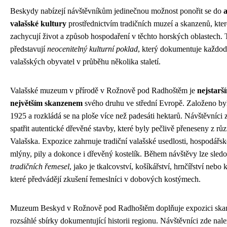
Beskydy nabízejí návštěvníkům jedinečnou možnost ponořit se do
a
valašské kultury
prostřednictvím tradičních muzeí a skanzenů, kter
zachycují život a způsob hospodaření v těchto horských oblastech. T
představují
neocenitelný kulturní poklad
, který dokumentuje každod
valašských obyvatel v průběhu několika staletí.
Valašské muzeum v přírodě v Rožnově pod Radhoštěm je
nejstarš
největším skanzenem
svého druhu ve střední Evropě. Založeno byl
1925 a rozkládá se na ploše více než padesáti hektarů. Návštěvníc
spatřit autentické dřevěné stavby, které byly pečlivě přeneseny z r
Valašska. Expozice zahrnuje tradiční valašské usedlosti, hospodářs
mlýny, pily a dokonce i dřevěný kostelík. Během návštěvy lze sled
tradičních řemesel
, jako je tkalcovství, košíkářství, hrnčířství nebo 
které předvádějí zkušení řemeslníci v dobových kostýmech.
Muzeum Beskyd v Rožnově pod Radhoštěm doplňuje expozici ska
rozsáhlé sbírky dokumentující historii regionu. Návštěvníci zde na