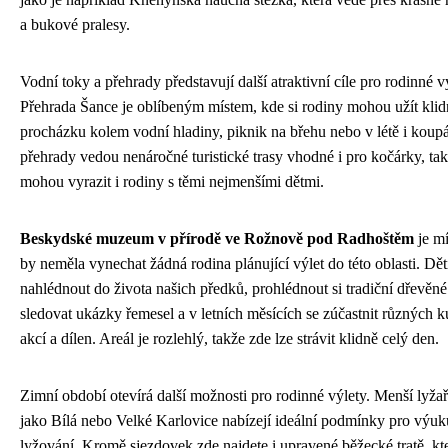
a bukové pralesy.
Vodní toky a přehrady představují další atraktivní cíle pro rodinné v
Přehrada Šance je oblíbeným místem, kde si rodiny mohou užít kli
procházku kolem vodní hladiny, piknik na břehu nebo v létě i koupá
přehrady vedou nenáročné turistické trasy vhodné i pro kočárky, ta
mohou vyrazit i rodiny s těmi nejmenšími dětmi.
Beskydské muzeum v přírodě ve Rožnově pod Radhoštěm
je mí
by neměla vynechat žádná rodina plánující výlet do této oblasti. D
nahlédnout do života našich předků, prohlédnout si tradiční dřevěné
sledovat ukázky řemesel a v letních měsících se zúčastnit různých k
akcí a dílen. Areál je rozlehlý, takže zde lze strávit klidně celý den.
Zimní období otevírá další možnosti pro rodinné výlety. Menší lyžař
jako Bílá nebo Velké Karlovice nabízejí ideální podmínky pro výuk
lyžování. Kromě sjezdovek zde najdete i upravené běžecké tratě, kt