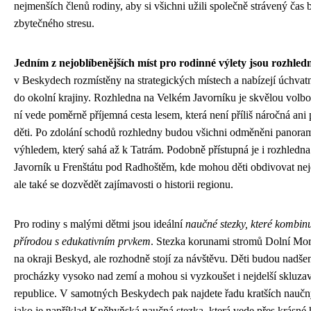
nejmenších členů rodiny, aby si všichni užili společně strávený čas 
zbytečného stresu.
Jedním z nejoblíbenějších míst pro rodinné výlety jsou rozhled
v Beskydech rozmístěny na strategických místech a nabízejí úchvat
do okolní krajiny. Rozhledna na Velkém Javorníku je skvělou volbo
ní vede poměrně příjemná cesta lesem, která není příliš náročná ani
děti. Po zdolání schodů rozhledny budou všichni odměněni panora
výhledem, který sahá až k Tatrám. Podobně přístupná je i rozhledn
Javorník u Frenštátu pod Radhoštěm, kde mohou děti obdivovat nej
ale také se dozvědět zajímavosti o historii regionu.
Pro rodiny s malými dětmi jsou ideální
naučné stezky, které kombin
přírodou s edukativním prvkem
. Stezka korunami stromů Dolní Mora
na okraji Beskyd, ale rozhodně stojí za návštěvu. Děti budou nadše
procházky vysoko nad zemí a mohou si vyzkoušet i nejdelší skluza
republice. V samotných Beskydech pak najdete řadu kratších naučn
jako je například Kněhyňská naučná stezka, která vede přes krásné