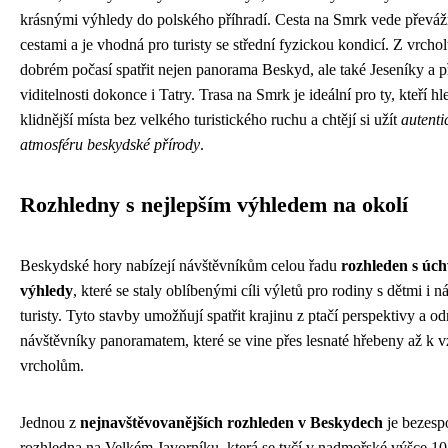
krásnými výhledy do polského příhradí. Cesta na Smrk vede převáž
cestami a je vhodná pro turisty se střední fyzickou kondicí. Z vrcho
dobrém počasí spatřit nejen panorama Beskyd, ale také Jeseníky a p
viditelnosti dokonce i Tatry. Trasa na Smrk je ideální pro ty, kteří hl
klidnější místa bez velkého turistického ruchu a chtějí si užít
autenti
atmosféru beskydské přírody
.
Rozhledny s nejlepším výhledem na okolí
Beskydské hory nabízejí návštěvníkům celou řadu
rozhleden s úc
výhledy
, které se staly oblíbenými cíli výletů pro rodiny s dětmi i n
turisty. Tyto stavby umožňují spatřit krajinu z ptačí perspektivy a o
návštěvníky panoramatem, které se vine přes lesnaté hřebeny až k 
vrcholům.
Jednou z
nejnavštěvovanějších rozhleden v Beskydech
je bezesp
rozhledna na Velkém Javorníku, která se tyčí v nadmořské výšce 10