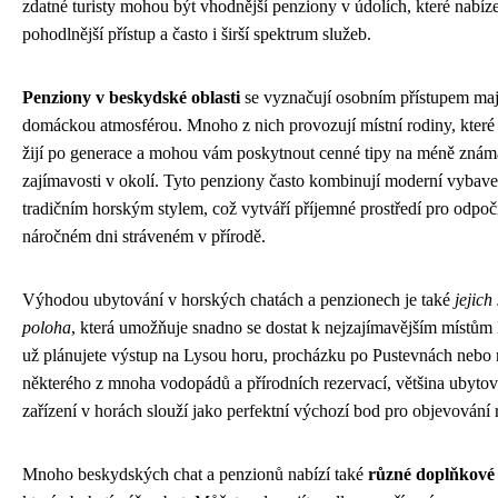
zdatné turisty mohou být vhodnější penziony v údolích, které nabíze
pohodlnější přístup a často i širší spektrum služeb.
Penziony v beskydské oblasti
se vyznačují osobním přístupem maji
domáckou atmosférou. Mnoho z nich provozují místní rodiny, které
žijí po generace a mohou vám poskytnout cenné tipy na méně znám
zajímavosti v okolí. Tyto penziony často kombinují moderní vybave
tradičním horským stylem, což vytváří příjemné prostředí pro odpo
náročném dni stráveném v přírodě.
Výhodou ubytování v horských chatách a penzionech je také
jejich
poloha
, která umožňuje snadno se dostat k nejzajímavějším místů
už plánujete výstup na Lysou horu, procházku po Pustevnách nebo
některého z mnoha vodopádů a přírodních rezervací, většina ubyto
zařízení v horách slouží jako perfektní výchozí bod pro objevování 
Mnoho beskydských chat a penzionů nabízí také
různé doplňkové