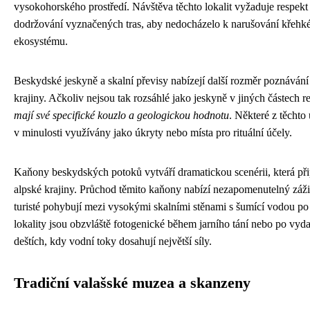
vysokohorského prostředí. Návštěva těchto lokalit vyžaduje respekt 
dodržování vyznačených tras, aby nedocházelo k narušování křehk
ekosystému.
Beskydské jeskyně a skalní převisy nabízejí další rozměr poznávání
krajiny. Ačkoliv nejsou tak rozsáhlé jako jeskyně v jiných částech r
mají své specifické kouzlo a geologickou hodnotu
. Některé z těchto
v minulosti využívány jako úkryty nebo místa pro rituální účely.
Kaňony beskydských potoků vytváří dramatickou scenérii, která př
alpské krajiny. Průchod těmito kaňony nabízí nezapomenutelný záži
turisté pohybují mezi vysokými skalními stěnami s šumící vodou po
lokality jsou obzvláště fotogenické během jarního tání nebo po vyd
deštích, kdy vodní toky dosahují největší síly.
Tradiční valašské muzea a skanzeny