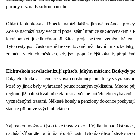
přírody než na fyzickou námahu.
Oblast Jablunkova a Třinecka nabízí další zajímavé možnosti pro cyk
Zde se nachází trasy vedoucí podél státní hranice se Slovenskem a 
které poskytují jedinečnou příležitost projet se třemi zeměmi během
Tyto cesty jsou často méně frekventované než hlavní turistické tahy,
zejména v letních měsících, kdy jsou populárnější lokality přeplněné
Elektrokola revolucionizují způsob, jakým můžeme Beskydy p
Díky elektrické asistenci se stávají dostupnějšími i trasy s výrazný
které by jinak byly vyhrazené pouze zdatným cyklistům. Mnoho pů
regionu již nabízí kvalitní elektrokola včetně potřebného vybavení 
vyznačenými trasami. Některé hotely a penziony dokonce poskytují 
stanice přímo ve svých objektech.
Zajímavou možností jsou také trasy v okolí Frýdlantu nad Ostravicí,
nachází síť single trailů různé obtížnosti. Tyto úzké lesní stezky jso