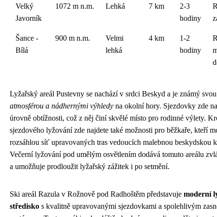
Velký
1072 m n.m.
Lehká
7 km
2-3
R
Javorník
hodiny
z
Šance -
900 m n.m.
Velmi
4 km
1-2
R
Bílá
lehká
hodiny
m
d
Lyžařský areál Pustevny se nachází v srdci Beskyd a je známý svo
atmosférou a nádhernými výhledy
na okolní hory. Sjezdovky zde na
úrovně obtížnosti, což z něj činí skvělé místo pro rodinné výlety. K
sjezdového lyžování zde najdete také možnosti pro běžkaře, kteří 
rozsáhlou síť upravovaných tras vedoucích malebnou beskydskou k
Večerní lyžování pod umělým osvětlením dodává tomuto areálu zvlá
a umožňuje prodloužit lyžařský zážitek i po setmění.
Ski areál Razula v Rožnově pod Radhoštěm představuje
moderní l
středisko
s kvalitně upravovanými sjezdovkami a spolehlivým zas