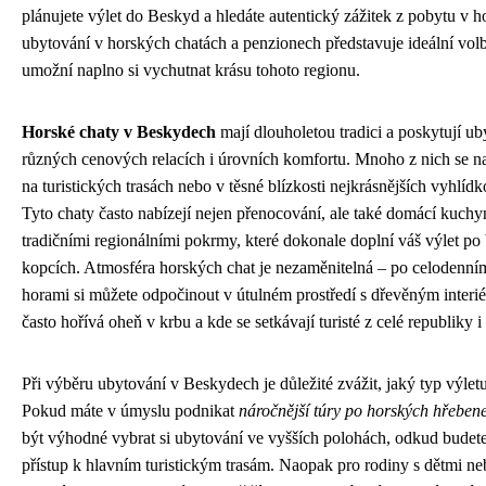
plánujete výlet do Beskyd a hledáte autentický zážitek z pobytu v h
ubytování v horských chatách a penzionech představuje ideální vol
umožní naplno si vychutnat krásu tohoto regionu.
Horské chaty v Beskydech
mají dlouholetou tradici a poskytují ub
různých cenových relacích i úrovních komfortu. Mnoho z nich se n
na turistických trasách nebo v těsné blízkosti nejkrásnějších vyhlí
Tyto chaty často nabízejí nejen přenocování, ale také domácí kuchyn
tradičními regionálními pokrmy, které dokonale doplní váš výlet p
kopcích. Atmosféra horských chat je nezaměnitelná – po celodenní
horami si můžete odpočinout v útulném prostředí s dřevěným interi
často hořívá oheň v krbu a kde se setkávají turisté z celé republiky i
Při výběru ubytování v Beskydech je důležité zvážit, jaký typ výletu
Pokud máte v úmyslu podnikat
náročnější túry po horských hřeben
být výhodné vybrat si ubytování ve vyšších polohách, odkud budet
přístup k hlavním turistickým trasám. Naopak pro rodiny s dětmi n