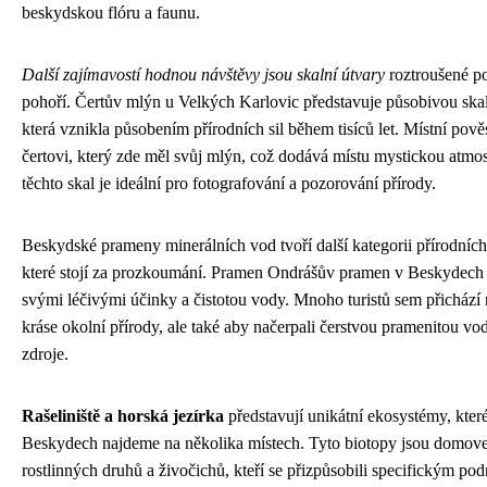
beskydskou flóru a faunu.
Další zajímavostí hodnou návštěvy jsou skalní útvary
roztroušené p
pohoří. Čertův mlýn u Velkých Karlovic představuje působivou skal
která vznikla působením přírodních sil během tisíců let. Místní pově
čertovi, který zde měl svůj mlýn, což dodává místu mystickou atmos
těchto skal je ideální pro fotografování a pozorování přírody.
Beskydské prameny minerálních vod tvoří další kategorii přírodních
které stojí za prozkoumání. Pramen Ondrášův pramen v Beskydech
svými léčivými účinky a čistotou vody. Mnoho turistů sem přichází 
kráse okolní přírody, ale také aby načerpali čerstvou pramenitou vo
zdroje.
Rašeliniště a horská jezírka
představují unikátní ekosystémy, kter
Beskydech najdeme na několika místech. Tyto biotopy jsou domo
rostlinných druhů a živočichů, kteří se přizpůsobili specifickým p