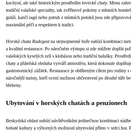
kuchyní, ale také historickým prostředím lovecké chaty. Menu zahrn
tradiční valašské speciality, tak zvěřinové pokrmy z místních honiteb
guláš, kančí ragú nebo pstruh z místních potoků jsou zde připravov
maximální péčí a respektem k tradici.
Horská chata Radegast
na stejnojmenné hoře nabízí kombinaci turis
a kvalitní restaurace. Po náročném výstupu si zde můžete dopřát po
valašských kyselých zelí s klobásou nebo tradiční halušky. Prostřed
chaty a přátelská obsluha vytváří atmosféru, která dokonale doplňuj
gastronomický zážitek. Restaurace je oblíbeným cílem pro rodiny s 
náročnější turisty, kteří ocení možnost občerstvení po dlouhé túře 
hřebeny.
Ubytování v horských chatách a penzionech
Beskydská oblast nabízí návštěvníkům jedinečnou kombinaci nádhe
bohaté kultury a výborných možností ubytování přímo v srdci hor.