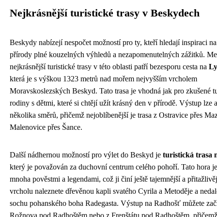
Nejkrásnější turistické trasy v Beskydech
Beskydy nabízejí nespočet možností pro ty, kteří hledají inspiraci na
přírody plné kouzelných výhledů a nezapomenutelných zážitků. Me
nejkrásnější turistické trasy v této oblasti patří bezesporu cesta na
Ly
která je s výškou 1323 metrů nad mořem nejvyšším vrcholem
Moravskoslezských Beskyd. Tato trasa je vhodná jak pro zkušené tur
rodiny s dětmi, které si chtějí užít krásný den v přírodě. Výstup lze 
několika směrů, přičemž nejoblíbenější je trasa z Ostravice přes Ma
Malenovice přes Šance.
Další nádhernou možností pro výlet do Beskyd je
turistická trasa
který je považován za duchovní centrum celého pohoří. Tato hora j
mnoha pověstmi a legendami, což ji činí ještě tajemnější a přitažlivě
vrcholu naleznete dřevěnou kapli svatého Cyrila a Metoděje a neda
sochu pohanského boha Radegasta. Výstup na Radhošť můžete začít
Rožnova pod Radhoštěm nebo z Frenštátu pod Radhoštěm, přičemž