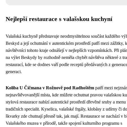
Nejlepší restaurace s valašskou kuchyní
Valašská kuchyně představuje neodmyslitelnou součást každého výl
Beskyd a její ochutnání v autentickém prostředí patří mezi zážitky, k
návštěvníci tohoto kraje odnášejí v nejlepších vzpomínkách. Při plá
na výlet Beskydy by rozhodně neměla chybět návštěva některé z tra
restaurací, kde se dodnes vaří podle receptů předávaných z generac
generaci.
Koliba U Čičmana v Rožnově pod Radhoštěm
patří mezi nejzná
nejnavštěvovanější místa, kde můžete ochutnat pravou valašskou ku
stylová restaurace nabízí autentické prostředí dřevěné sruby a menu
tradičních specialit. Kyselica, valašské frgály, klobásy z udírny či 
škvarky zde chutnají přesně tak, jak mají. Restaurace se nachází v bl
Valašského muzea v přírodě, takže spojení kulturního programu s