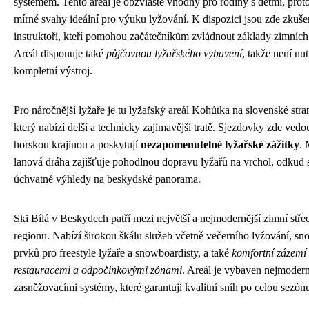
systémem. Tento areál je obzvláště vhodný pro rodiny s dětmi, prot
mírné svahy ideální pro výuku lyžování. K dispozici jsou zde zkuše
instruktoři, kteří pomohou začátečníkům zvládnout základy zimních
Areál disponuje také
půjčovnou lyžařského vybavení
, takže není nut
kompletní výstroj.
Pro náročnější lyžaře je tu lyžařský areál Kohútka na slovenské str
který nabízí delší a technicky zajímavější tratě. Sjezdovky zde ved
horskou krajinou a poskytují
nezapomenutelné lyžařské zážitky
. 
lanová dráha zajišťuje pohodlnou dopravu lyžařů na vrchol, odkud s
úchvatné výhledy na beskydské panorama.
Ski Bílá v Beskydech patří mezi největší a nejmodernější zimní stře
regionu. Nabízí širokou škálu služeb včetně večerního lyžování, 
prvků pro freestyle lyžaře a snowboardisty, a také
komfortní zázemí 
restauracemi a odpočinkovými zónami
. Areál je vybaven nejmodern
zasněžovacími systémy, které garantují kvalitní sníh po celou sezón