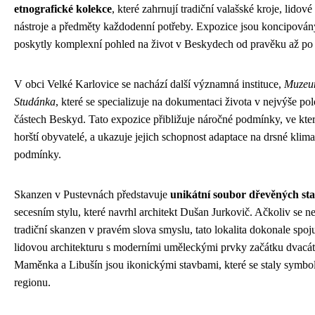
etnografické kolekce
, které zahrnují tradiční valašské kroje, lidov
nástroje a předměty každodenní potřeby. Expozice jsou koncipován
poskytly komplexní pohled na život v Beskydech od pravěku až po 
V obci Velké Karlovice se nachází další významná instituce,
Muzeu
Studánka
, které se specializuje na dokumentaci života v nejvýše p
částech Beskyd. Tato expozice přibližuje náročné podmínky, ve kter
horští obyvatelé, a ukazuje jejich schopnost adaptace na drsné klima
podmínky.
Skanzen v Pustevnách představuje
unikátní soubor dřevěných st
secesním stylu, které navrhl architekt Dušan Jurkovič. Ačkoliv se n
tradiční skanzen v pravém slova smyslu, tato lokalita dokonale spoj
lidovou architekturu s moderními uměleckými prvky začátku dvacáté
Maměnka a Libušín jsou ikonickými stavbami, které se staly symbo
regionu.