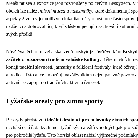
Menší muzea a expozice jsou roztroušeny po celých Beskydech. V
obcích lze nalézt
místní muzea a памятníky
, které dokumentují spe
aspekty života v jednotlivých lokalitách. Tyto instituce často spravuj
nadšenci a dobrovolníci, kteří s láskou pečují o zachování kulturníh
svých předků.
Návštěva těchto muzeí a skanzenů poskytuje návštěvníkům Besky
zážitek z poznávání tradiční valašské kultury
. Během letních mě
konají tradiční slavnosti, jarmarky a folklorní festivaly, které oživuj
a tradice. Tyto akce umožňují návštěvníkům nejen pasivně pozorovat
aktivně se zapojit do tradičních aktivit a řemesel.
Lyžařské areály pro zimní sporty
Beskydy představují
ideální destinaci pro milovníky zimních spo
nachází celá řada kvalitních lyžařských areálů vhodných jak pro zač
pro pokročilé lyžaře. Tato horská oblast nabízí výjimečné podmínky