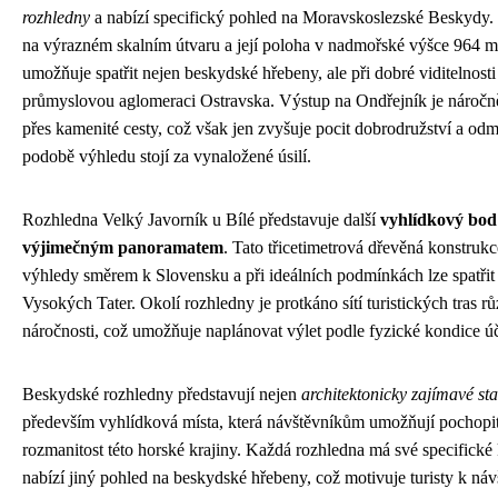
rozhledny
a nabízí specifický pohled na Moravskoslezské Beskydy.
na výrazném skalním útvaru a její poloha v nadmořské výšce 964 m
umožňuje spatřit nejen beskydské hřebeny, ale při dobré viditelnosti 
průmyslovou aglomeraci Ostravska. Výstup na Ondřejník je náročně
přes kamenité cesty, což však jen zvyšuje pocit dobrodružství a od
podobě výhledu stojí za vynaložené úsilí.
Rozhledna Velký Javorník u Bílé představuje další
vyhlídkový bod
výjimečným panoramatem
. Tato třicetimetrová dřevěná konstrukc
výhledy směrem k Slovensku a při ideálních podmínkách lze spatřit 
Vysokých Tater. Okolí rozhledny je protkáno sítí turistických tras r
náročnosti, což umožňuje naplánovat výlet podle fyzické kondice ú
Beskydské rozhledny představují nejen
architektonicky zajímavé st
především vyhlídková místa, která návštěvníkům umožňují pochopit
rozmanitost této horské krajiny. Každá rozhledna má své specifické
nabízí jiný pohled na beskydské hřebeny, což motivuje turisty k ná