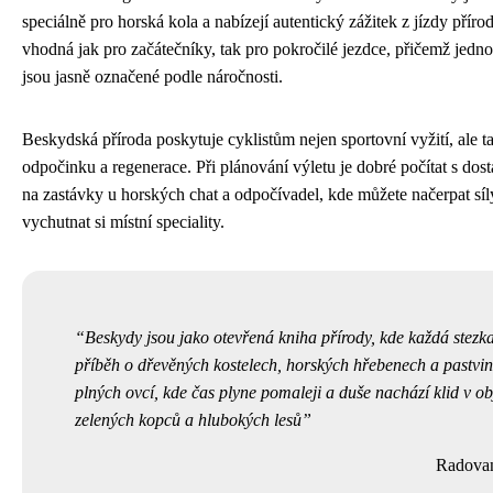
speciálně pro horská kola a nabízejí autentický zážitek z jízdy příro
vhodná jak pro začátečníky, tak pro pokročilé jezdce, přičemž jednot
jsou jasně označené podle náročnosti.
Beskydská příroda poskytuje cyklistům nejen sportovní vyžití, ale 
odpočinku a regenerace. Při plánování výletu je dobré počítat s dos
na zastávky u horských chat a odpočívadel, kde můžete načerpat síl
vychutnat si místní speciality.
Beskydy jsou jako otevřená kniha přírody, kde každá stezk
příběh o dřevěných kostelech, horských hřebenech a pastvi
plných ovcí, kde čas plyne pomaleji a duše nachází klid v ob
zelených kopců a hlubokých lesů
Radova