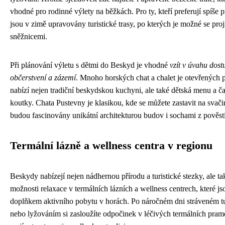
vhodné pro rodinné výlety na běžkách. Pro ty, kteří preferují spíše 
jsou v zimě upravovány turistické trasy, po kterých je možné se projí
sněžnicemi.
Při plánování výletu s dětmi do Beskyd je vhodné
vzít v úvahu dost
občerstvení a zázemí
. Mnoho horských chat a chalet je otevřených p
nabízí nejen tradiční beskydskou kuchyni, ale také dětská menu a ča
koutky. Chata Pustevny je klasikou, kde se můžete zastavit na svači
budou fascinovány unikátní architekturou budov i sochami z pověstí
Termální lázně a wellness centra v regionu
Beskydy nabízejí nejen nádhernou přírodu a turistické stezky, ale ta
možnosti relaxace v termálních lázních a wellness centrech, které js
doplňkem aktivního pobytu v horách. Po náročném dni stráveném tu
nebo lyžováním si zasloužíte odpočinek v léčivých termálních pram