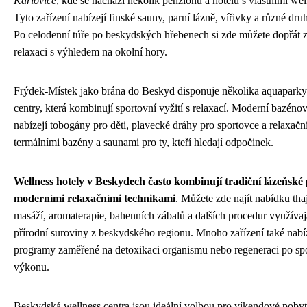
Karlovice
, kde se nachází několik penzionů a hotelů s vlastními wel
Tyto zařízení nabízejí finské sauny, parní lázně, vířivky a různé dru
Po celodenní túře po beskydských hřebenech si zde můžete dopřát 
relaxaci s výhledem na okolní hory.
Frýdek-Místek jako brána do Beskyd disponuje několika aquaparky
centry, která kombinují sportovní vyžití s relaxací. Moderní bazén
nabízejí tobogány pro děti, plavecké dráhy pro sportovce a relaxačn
termálními bazény a saunami pro ty, kteří hledají odpočinek.
Wellness hotely v Beskydech často kombinují tradiční lázeňské
moderními relaxačními technikami
. Můžete zde najít nabídku th
masáží, aromaterapie, bahenních zábalů a dalších procedur využíva
přírodní suroviny z beskydského regionu. Mnoho zařízení také nabíz
programy zaměřené na detoxikaci organismu nebo regeneraci po sp
výkonu.
Beskydská wellness centra jsou ideální volbou pro víkendové pobyt