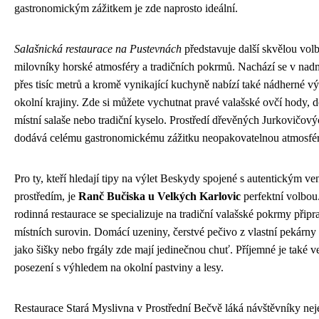
gastronomickým zážitkem je zde naprosto ideální.
Salašnická restaurace na Pustevnách
představuje další skvělou vol
milovníky horské atmosféry a tradičních pokrmů. Nachází se v nad
přes tisíc metrů a kromě vynikající kuchyně nabízí také nádherné v
okolní krajiny. Zde si můžete vychutnat pravé valašské ovčí hody, 
místní salaše nebo tradiční kyselo. Prostředí dřevěných Jurkovičový
dodává celému gastronomickému zážitku neopakovatelnou atmosfé
Pro ty, kteří hledají tipy na výlet Beskydy spojené s autentickým 
prostředím, je
Ranč Bučiska u Velkých Karlovic
perfektní volbou
rodinná restaurace se specializuje na tradiční valašské pokrmy přip
místních surovin. Domácí uzeniny, čerstvé pečivo z vlastní pekárny 
jako šišky nebo frgály zde mají jedinečnou chuť. Příjemné je také 
posezení s výhledem na okolní pastviny a lesy.
Restaurace Stará Myslivna v Prostřední Bečvě láká návštěvníky nej