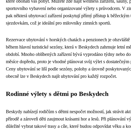
které obohatí váš pobyt. Můžete zde najít wellness zařízení, sauny,
sportovního vybavení nebo organizované výlety s průvodcem. V z
pak některá ubytovací zařízení poskytují přímý přístup k běžeckým
sjezdovkám, což je ideální pro milovníky zimních sportů.
Rezervace ubytování v horských chatách a penzionech je obzvláště 
během hlavní turistické sezóny, která v Beskydech zahrnuje letní mě
období. Mnoho oblíbených zařízení bývá vyprodáno týdny nebo d
měsíce dopředu, proto je vhodné plánovat svůj výlet s dostatečným 
Ceny ubytování se liší podle sezóny, polohy a úrovně poskytovanýc
obecně lze v Beskydech najít ubytování pro každý rozpočet.
Rodinné výlety s dětmi po Beskydech
Beskydy nabízejí rodičům s dětmi nespočet možností, jak strávit akt
přírodě a zároveň děti zaujmout krásami hor a lesů. Při plánování vý
důležité vybrat takové trasy a cíle, které budou odpovídat věku a ko