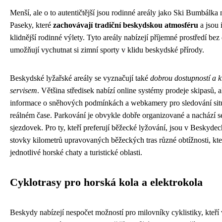
Menší, ale o to autentičtější jsou rodinné areály jako Ski Bumbálka
Paseky, které
zachovávají tradiční beskydskou atmosféru
a jsou 
klidnější rodinné výlety. Tyto areály nabízejí příjemné prostředí bez
umožňují vychutnat si zimní sporty v klidu beskydské přírody.
Beskydské lyžařské areály se vyznačují také
dobrou dostupností a k
servisem
. Většina středisek nabízí online systémy prodeje skipasů, a
informace o sněhových podmínkách a webkamery pro sledování sit
reálném čase. Parkování je obvykle dobře organizované a nachází se
sjezdovek. Pro ty, kteří preferují běžecké lyžování, jsou v Beskyde
stovky kilometrů upravovaných běžeckých tras různé obtížnosti, kte
jednotlivé horské chaty a turistické oblasti.
Cyklotrasy pro horská kola a elektrokola
Beskydy nabízejí nespočet možností pro milovníky cyklistiky, kteří