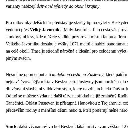
varianty nabízejí
úchvatné výhledy do okolní krajiny
.
Pro milovníky delších túr představuje skvělý tip na výlet v Beskyde
vedoucí přes
Velký Javorník
a Malý Javorník. Tato cesta vás prov
smrkovými lesy, kde můžete v klidu pozorovat místní faunu a flóru.
Velkého Javorníku dosahuje výšky 1071 metrů a nabízí panoramati
na celé okolí. Trasa je středně náročná a ideální pro celodenní výlet
plným svačin.
Nesmíme opomenout ani
malebnou cestu na Pustevny
, která patří 
nejnavštěvovanější místa v Beskydech. Pustevny jsou horské sedlo 
dřevěnými stavbami v lidovém stylu, které navrhl architekt Dušan J
Odtud se můžete vydat na další túry, například na již zmíněný Rad
Tanečnici. Oblast Pusteven je přístupná i lanovkou z Trojanovic, co
především rodiny s menšími dětmi nebo ti, kteří preferují méně náro
Smrk
, další významný vrchol Beskyd, láká turisty svou výškou 12