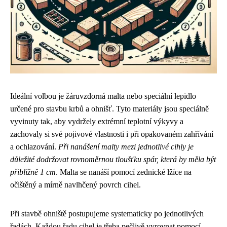
Ideální volbou je žáruvzdorná malta nebo speciální lepidlo
určené pro stavbu krbů a ohnišť. Tyto materiály jsou speciálně
vyvinuty tak, aby vydržely extrémní teplotní výkyvy a
zachovaly si své pojivové vlastnosti i při opakovaném zahřívání
a ochlazování.
Při nanášení malty mezi jednotlivé cihly je
důležité dodržovat rovnoměrnou tloušťku spár, která by měla být
přibližně 1 cm
. Malta se nanáší pomocí zednické lžíce na
očištěný a mírně navlhčený povrch cihel.
Při stavbě ohniště postupujeme systematicky po jednotlivých
řadách. Každou řadu cihel je třeba pečlivě vyrovnat pomocí