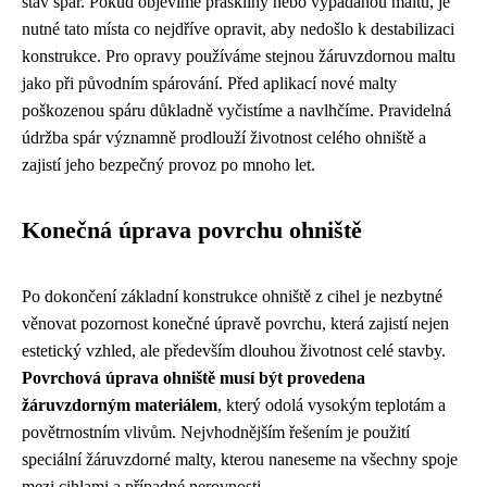
stav spár. Pokud objevíme praskliny nebo vypadanou maltu, je
nutné tato místa co nejdříve opravit, aby nedošlo k destabilizaci
konstrukce. Pro opravy používáme stejnou žáruvzdornou maltu
jako při původním spárování. Před aplikací nové malty
poškozenou spáru důkladně vyčistíme a navlhčíme. Pravidelná
údržba spár významně prodlouží životnost celého ohniště a
zajistí jeho bezpečný provoz po mnoho let.
Konečná úprava povrchu ohniště
Po dokončení základní konstrukce ohniště z cihel je nezbytné
věnovat pozornost konečné úpravě povrchu, která zajistí nejen
estetický vzhled, ale především dlouhou životnost celé stavby.
Povrchová úprava ohniště musí být provedena
žáruvzdorným materiálem
, který odolá vysokým teplotám a
povětrnostním vlivům. Nejvhodnějším řešením je použití
speciální žáruvzdorné malty, kterou naneseme na všechny spoje
mezi cihlami a případné nerovnosti.