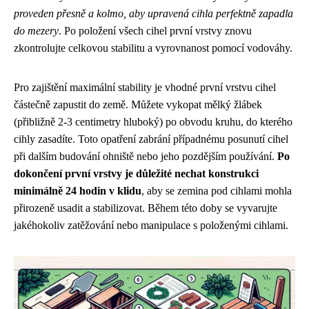
proveden přesně a kolmo, aby upravená cihla perfektně zapadla
do mezery
. Po položení všech cihel první vrstvy znovu
zkontrolujte celkovou stabilitu a vyrovnanost pomocí vodováhy.
Pro zajištění maximální stability je vhodné první vrstvu cihel
částečně zapustit do země. Můžete vykopat mělký žlábek
(přibližně 2-3 centimetry hluboký) po obvodu kruhu, do kterého
cihly zasadíte. Toto opatření zabrání případnému posunutí cihel
při dalším budování ohniště nebo jeho pozdějším používání.
Po
dokončení první vrstvy je důležité nechat konstrukci
minimálně 24 hodin v klidu
, aby se zemina pod cihlami mohla
přirozeně usadit a stabilizovat. Během této doby se vyvarujte
jakéhokoliv zatěžování nebo manipulace s položenými cihlami.