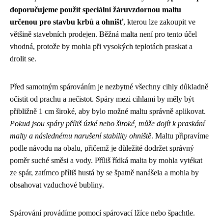
doporučujeme použít speciální žáruvzdornou maltu
určenou pro stavbu krbů a ohnišť
, kterou lze zakoupit ve
většině stavebních prodejen. Běžná malta není pro tento účel
vhodná, protože by mohla při vysokých teplotách praskat a
drolit se.
Před samotným spárováním je nezbytné všechny cihly důkladně
očistit od prachu a nečistot. Spáry mezi cihlami by měly být
přibližně 1 cm široké, aby bylo možné maltu správně aplikovat.
Pokud jsou spáry příliš úzké nebo široké, může dojít k praskání
malty a následnému narušení stability ohniště
. Maltu připravíme
podle návodu na obalu, přičemž je důležité dodržet správný
poměr suché směsi a vody. Příliš řídká malta by mohla vytékat
ze spár, zatímco příliš hustá by se špatně nanášela a mohla by
obsahovat vzduchové bubliny.
Spárování provádíme pomocí spárovací lžíce nebo špachtle.