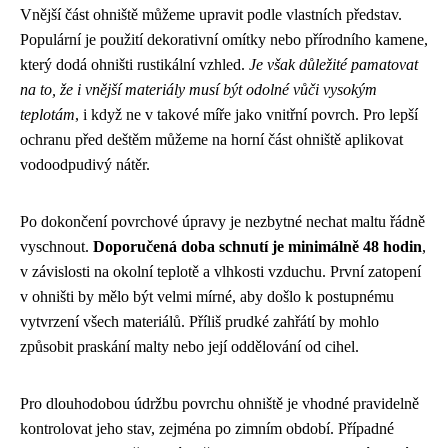
Vnější část ohniště můžeme upravit podle vlastních představ.
Populární je použití dekorativní omítky nebo přírodního kamene,
který dodá ohništi rustikální vzhled.
Je však důležité pamatovat
na to, že i vnější materiály musí být odolné vůči vysokým
teplotám
, i když ne v takové míře jako vnitřní povrch. Pro lepší
ochranu před deštěm můžeme na horní část ohniště aplikovat
vodoodpudivý nátěr.
Po dokončení povrchové úpravy je nezbytné nechat maltu řádně
vyschnout.
Doporučená doba schnutí je minimálně 48 hodin
,
v závislosti na okolní teplotě a vlhkosti vzduchu. První zatopení
v ohništi by mělo být velmi mírné, aby došlo k postupnému
vytvrzení všech materiálů. Příliš prudké zahřátí by mohlo
způsobit praskání malty nebo její oddělování od cihel.
Pro dlouhodobou údržbu povrchu ohniště je vhodné pravidelně
kontrolovat jeho stav, zejména po zimním období. Případné