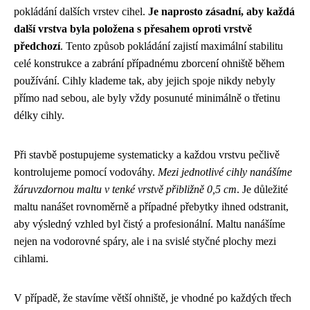
pokládání dalších vrstev cihel.
Je naprosto zásadní, aby každá
další vrstva byla položena s přesahem oproti vrstvě
předchozí
. Tento způsob pokládání zajistí maximální stabilitu
celé konstrukce a zabrání případnému zborcení ohniště během
používání. Cihly klademe tak, aby jejich spoje nikdy nebyly
přímo nad sebou, ale byly vždy posunuté minimálně o třetinu
délky cihly.
Při stavbě postupujeme systematicky a každou vrstvu pečlivě
kontrolujeme pomocí vodováhy.
Mezi jednotlivé cihly nanášíme
žáruvzdornou maltu v tenké vrstvě přibližně 0,5 cm
. Je důležité
maltu nanášet rovnoměrně a případné přebytky ihned odstranit,
aby výsledný vzhled byl čistý a profesionální. Maltu nanášíme
nejen na vodorovné spáry, ale i na svislé styčné plochy mezi
cihlami.
V případě, že stavíme větší ohniště, je vhodné po každých třech