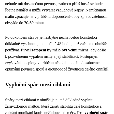
nebude mít dostatečnou pevnost, zatímco příliš hustá se bude
špatně nanášet a může vytvářet vzduchové kapsy. Namíchanou
maltu zpracujeme v průběhu doporučené doby zpracovatelnosti,
obvykle do 30-60 minut.
Po dokončení stavby je nezbytné nechat celou konstrukci
důkladně vyschnout, minimálně 48 hodin, než začneme ohniště
používat.
První zatopení by mělo být velmi mírné
, aby došlo
k pozvolnému vypálení malty a její stabilizaci. Postupným
zvyšováním teploty v průběhu několika použití dosáhneme
optimální pevnosti spojů a dlouhodobé životnosti celého ohniště.
Vyplnění spár mezi cihlami
Spáry mezi cihlami v ohništi je nutné důkladně vyplnit
žáruvzdornou maltou, která zajistí stabilitu celé konstrukce a
zabrání pronikání kouře nežádoucími směry.
Pro vyplnění spár