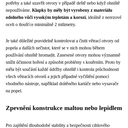
potřeby a také uzavřít otvory v případě deště nebo když ohniště
nepoužíváme.
Klapky by měly být vyrobeny z materiálu
odolného vůči vysokým teplotám a korozi
, ideálně z nerezové
oceli o tloušťce minimálně 2 milimetry.
Je také důležité pravidelně kontrolovat a čistit větrací otvory od
popela a dalších nečistot, které se v nich mohou během
používání ohniště hromadit. Zanesené otvory mohou významně
snížit účinnost hoření a způsobit problémy s kouřením. Proto by
měla být součástí každé údržby ohniště i kontrola průchodnosti
všech větracích otvorů a jejich případné vyčištění pomocí
vhodného nástroje, například drátěného kartáče nebo vysavače
na popel.
Zpevnění konstrukce maltou nebo lepidlem
Pro zajištění dlouhodobé stability a bezpečnosti cihlového