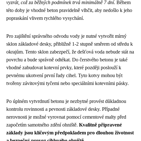
vyzrát, což za běžných podmínek trvá minimálně 7 dní
. Během
této doby je vhodné beton pravidelně vlhčit, aby nedošlo k jeho
popraskání vlivem rychlého vysychání.
Pro zajištění správného odvodu vody je nutné vytvořit mírný
sklon základové desky, přibližně 1-2 stupně směrem od středu k
okrajům. Tento sklon zabezpečí, že dešťová voda nebude stát na
povrchu a bude správně odtékat. Do čerstvého betonu je také
vhodné zabudovat kotevní prvky, které později poslouží k
pevnému ukotvení první řady cihel. Tyto kotvy mohou být
tvořeny závitovými tyčemi nebo speciálními kotevními pásky.
Po úplném vytvrdnutí betonu je nezbytné provést důkladnou
kontrolu rovinnosti a pevnosti základové desky. Případné
nerovnosti je možné vyrovnat pomocí cementové malty před
započetím samotného zdění ohniště.
Kvalitně připravené
základy jsou klíčovým předpokladem pro dlouhou životnost
a bezpečný provoz cihlového ohniště
.