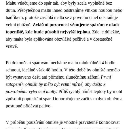
Maltu vtlačujeme do spár tak, aby byly zcela vyplněné bez
dutin. Přebytečnou maltu ihned odstraníme vlhkou houbou nebo
hadříkem, protože zaschlá malta se z povrchu cihel odstraňuje
velmi obtížně.
Zvláštní pozornost věnujeme spárám v okolí
topeniště, kde bude působit nejvyšší teplota
. Zde je důležité,
aby malta byla aplikována obzvláště pečlivě a v dostatečné
vrstvě.
Po dokončení spárování necháme maltu minimálně 24 hodin
schnout, ideálně však 48 hodin. V této době by ohniště nemělo
být vystaveno dešti ani přímému slunečnímu záření.
První
zatopení v ohništi by mělo být velmi mírné, aby došlo k
pozvolnému vytvrzení malty
. Příliš rychlý nárůst teploty by mohl
způsobit popraskání spár. Doporučujeme začít s malým ohněm a
postupně přidávat palivo.
V průběhu používání ohniště je vhodné pravidelně kontrolovat