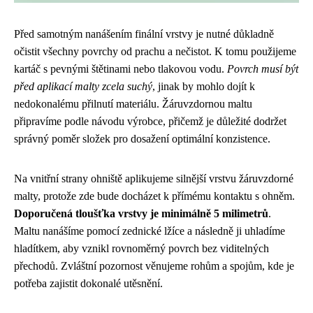
Před samotným nanášením finální vrstvy je nutné důkladně
očistit všechny povrchy od prachu a nečistot. K tomu použijeme
kartáč s pevnými štětinami nebo tlakovou vodu.
Povrch musí být
před aplikací malty zcela suchý
, jinak by mohlo dojít k
nedokonalému přilnutí materiálu. Žáruvzdornou maltu
připravíme podle návodu výrobce, přičemž je důležité dodržet
správný poměr složek pro dosažení optimální konzistence.
Na vnitřní strany ohniště aplikujeme silnější vrstvu žáruvzdorné
malty, protože zde bude docházet k přímému kontaktu s ohněm.
Doporučená tloušťka vrstvy je minimálně 5 milimetrů
.
Maltu nanášíme pomocí zednické lžíce a následně ji uhladíme
hladítkem, aby vznikl rovnoměrný povrch bez viditelných
přechodů. Zvláštní pozornost věnujeme rohům a spojům, kde je
potřeba zajistit dokonalé utěsnění.