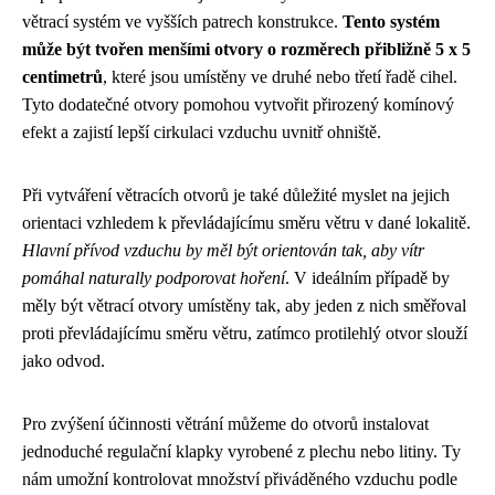
větrací systém ve vyšších patrech konstrukce.
Tento systém
může být tvořen menšími otvory o rozměrech přibližně 5 x 5
centimetrů
, které jsou umístěny ve druhé nebo třetí řadě cihel.
Tyto dodatečné otvory pomohou vytvořit přirozený komínový
efekt a zajistí lepší cirkulaci vzduchu uvnitř ohniště.
Při vytváření větracích otvorů je také důležité myslet na jejich
orientaci vzhledem k převládajícímu směru větru v dané lokalitě.
Hlavní přívod vzduchu by měl být orientován tak, aby vítr
pomáhal naturally podporovat hoření
. V ideálním případě by
měly být větrací otvory umístěny tak, aby jeden z nich směřoval
proti převládajícímu směru větru, zatímco protilehlý otvor slouží
jako odvod.
Pro zvýšení účinnosti větrání můžeme do otvorů instalovat
jednoduché regulační klapky vyrobené z plechu nebo litiny. Ty
nám umožní kontrolovat množství přiváděného vzduchu podle