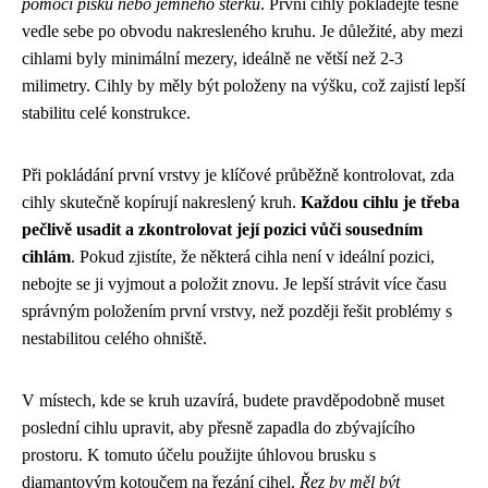
pomocí písku nebo jemného štěrku
. První cihly pokládejte těsně
vedle sebe po obvodu nakresleného kruhu. Je důležité, aby mezi
cihlami byly minimální mezery, ideálně ne větší než 2-3
milimetry. Cihly by měly být položeny na výšku, což zajistí lepší
stabilitu celé konstrukce.
Při pokládání první vrstvy je klíčové průběžně kontrolovat, zda
cihly skutečně kopírují nakreslený kruh.
Každou cihlu je třeba
pečlivě usadit a zkontrolovat její pozici vůči sousedním
cihlám
. Pokud zjistíte, že některá cihla není v ideální pozici,
nebojte se ji vyjmout a položit znovu. Je lepší strávit více času
správným položením první vrstvy, než později řešit problémy s
nestabilitou celého ohniště.
V místech, kde se kruh uzavírá, budete pravděpodobně muset
poslední cihlu upravit, aby přesně zapadla do zbývajícího
prostoru. K tomuto účelu použijte úhlovou brusku s
diamantovým kotoučem na řezání cihel.
Řez by měl být