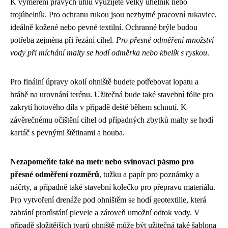
K vyměření pravých úhlů využijete velký úhelník nebo
trojúhelník. Pro ochranu rukou jsou nezbytné pracovní rukavice,
ideálně kožené nebo pevné textilní. Ochranné brýle budou
potřeba zejména při řezání cihel.
Pro přesné odměření množství
vody při míchání malty se hodí odměrka nebo kbelík s ryskou
.
Pro finální úpravy okolí ohniště budete potřebovat lopatu a
hrábě na urovnání terénu. Užitečná bude také stavební fólie pro
zakrytí hotového díla v případě deště během schnutí. K
závěrečnému očištění cihel od případných zbytků malty se hodí
kartáč s pevnými štětinami a houba.
Nezapomeňte také na metr nebo svinovací pásmo pro
přesné odměření rozměrů
, tužku a papír pro poznámky a
náčrty, a případně také stavební kolečko pro přepravu materiálu.
Pro vytvoření drenáže pod ohništěm se hodí geotextilie, která
zabrání prorůstání plevele a zároveň umožní odtok vody. V
případě složitějších tvarů ohniště může být užitečná také šablona