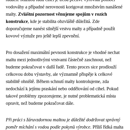
vodováhy a případné nerovnosti korigovat množstvím nanášené
malty.
Zvláštní pozornost věnujeme spojům v rozích
konstrukce
, kde je stabilita obzvláště důležitá. Zde
doporučujeme nanést silnější vrstvu malty a případně použít
kovové výztuže pro ještě lepší zpevnění.
Pro dosažení maximální pevnosti konstrukce je vhodné nechat
maltu mezi jednotlivými vrstvami částečně zaschnout, než
budeme pokračovat v další řadě. Tento proces sice prodlouží
celkovou dobu výstavby, ale významně přispěje k celkové
stabilitě ohniště. Během schnutí malty kontrolujeme, zda
nedochází k jejímu praskání nebo oddělování od cihel. Pokud
takové problémy zpozorujeme, je nutné problematická místa
opravit, než budeme pokračovat dále.
Při práci s žáruvzdornou maltou je důležité dodržovat správný
poměr míchání s vodou podle pokynů výrobce
. Příliš řídká malta