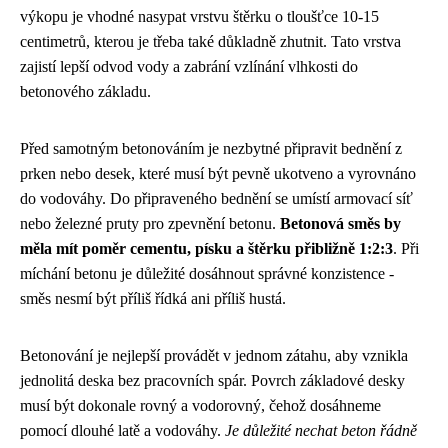
výkopu je vhodné nasypat vrstvu štěrku o tloušťce 10-15
centimetrů, kterou je třeba také důkladně zhutnit. Tato vrstva
zajistí lepší odvod vody a zabrání vzlínání vlhkosti do
betonového základu.
Před samotným betonováním je nezbytné připravit bednění z
prken nebo desek, které musí být pevně ukotveno a vyrovnáno
do vodováhy. Do připraveného bednění se umístí armovací síť
nebo železné pruty pro zpevnění betonu.
Betonová směs by
měla mít poměr cementu, písku a štěrku přibližně 1:2:3
. Při
míchání betonu je důležité dosáhnout správné konzistence -
směs nesmí být příliš řídká ani příliš hustá.
Betonování je nejlepší provádět v jednom zátahu, aby vznikla
jednolitá deska bez pracovních spár. Povrch základové desky
musí být dokonale rovný a vodorovný, čehož dosáhneme
pomocí dlouhé latě a vodováhy.
Je důležité nechat beton řádně