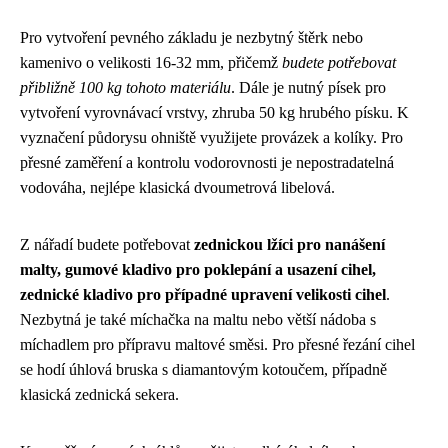
Pro vytvoření pevného základu je nezbytný štěrk nebo
kamenivo o velikosti 16-32 mm, přičemž
budete potřebovat
přibližně 100 kg tohoto materiálu
. Dále je nutný písek pro
vytvoření vyrovnávací vrstvy, zhruba 50 kg hrubého písku. K
vyznačení půdorysu ohniště využijete provázek a kolíky. Pro
přesné zaměření a kontrolu vodorovnosti je nepostradatelná
vodováha, nejlépe klasická dvoumetrová libelová.
Z nářadí budete potřebovat
zednickou lžíci pro nanášení
malty, gumové kladivo pro poklepání a usazení cihel,
zednické kladivo pro případné upravení velikosti cihel
.
Nezbytná je také míchačka na maltu nebo větší nádoba s
míchadlem pro přípravu maltové směsi. Pro přesné řezání cihel
se hodí úhlová bruska s diamantovým kotoučem, případně
klasická zednická sekera.