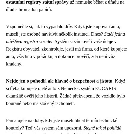
ostatními registry státní správy
už nemusíte běhat z úřadu na
úřad s hromadou papírů.
Vzpomeňte si, jak to vypadalo dřív. Když jste kupovali auto,
museli jste osobně navštívit několik institucí. Dnes?
Stačí jedna
návštěva registru vozidel
. Systém si sám ověří vaše údaje v
Registru obyvatel, zkontroluje, jestli má firma, od které kupujete
auto, všechno v pořádku, a dokonce prověří, zda není vůz
kradený.
Nejde jen o pohodlí, ale hlavně o bezpečnost a jistotu
. Když
si třeba kupujete ojeté auto z Německa, systém EUCARIS
okamžitě ověří jeho historii. Žádné překvapení, že vozidlo bylo
bourané nebo má stočený tachometr.
Pamatujete na doby, kdy jste museli hlídat termín technické
kontroly? Teď vás systém sám upozorní.
Stejně tak si pohlídá,