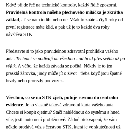
Když přijde řeč na technické kontroly, každý řidič zpozorní.
Pravidelná kontrola našeho plechového miláčka je zkrátka
základ
, ať se nám to líbí nebo ne. Však to znáte - čtyři roky od
první registrace máte klid, a pak už je to každé dva roky
návštěva STK.
Představte si to jako pravidelnou zdravotní prohlídku vašeho
auta.
Technici se podívají na všechno - od brzd přes světla až po
výfuk
. A věřte, že každá závada se počítá. Někdy je to jen
prasklá žárovka, jindy může jít o život - třeba když jsou špatné
brzdy nebo prorezlý podvozek.
Všechno, co se na STK zjistí, putuje rovnou do centrální
evidence
. Je to vlastně taková zdravotní karta vašeho auta.
Chcete si koupit ojetinu? Stačí nahlédnout do systému a hned
víte, jestli auto není problémové. Žádné překvapení, že vám
někdo prodává vůz s čerstvou STK, která je ve skutečnosti už