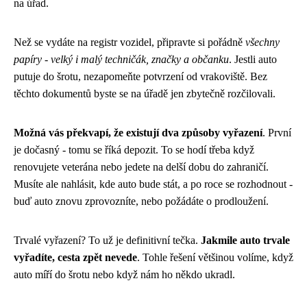
na úřad.
Než se vydáte na registr vozidel, připravte si pořádně
všechny
papíry - velký i malý techničák, značky a občanku
. Jestli auto
putuje do šrotu, nezapomeňte potvrzení od vrakoviště. Bez
těchto dokumentů byste se na úřadě jen zbytečně rozčilovali.
Možná vás překvapí, že existují dva způsoby vyřazení
. První
je dočasný - tomu se říká depozit. To se hodí třeba když
renovujete veterána nebo jedete na delší dobu do zahraničí.
Musíte ale nahlásit, kde auto bude stát, a po roce se rozhodnout -
buď auto znovu zprovozníte, nebo požádáte o prodloužení.
Trvalé vyřazení? To už je definitivní tečka.
Jakmile auto trvale
vyřadíte, cesta zpět nevede
. Tohle řešení většinou volíme, když
auto míří do šrotu nebo když nám ho někdo ukradl.