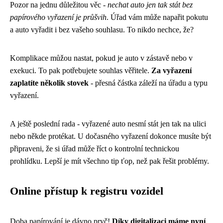
Pozor na jednu důležitou věc -
nechat auto jen tak stát bez
papírového vyřazení je průšvih
. Úřad vám může napařit pokutu
a auto vyřadit i bez vašeho souhlasu. To nikdo nechce, že?
Komplikace můžou nastat, pokud je auto v zástavě nebo v
exekuci. To pak potřebujete souhlas věřitele.
Za vyřazení
zaplatíte několik stovek
- přesná částka záleží na úřadu a typu
vyřazení.
A ještě poslední rada - vyřazené auto nesmí stát jen tak na ulici
nebo někde protékat. U dočasného vyřazení dokonce musíte být
připraveni, že si úřad může říct o kontrolní technickou
prohlídku. Lepší je mít všechno tip ťop, než pak řešit problémy.
Online přístup k registru vozidel
Doba papírování je dávno pryč!
Díky digitalizaci máme nyní