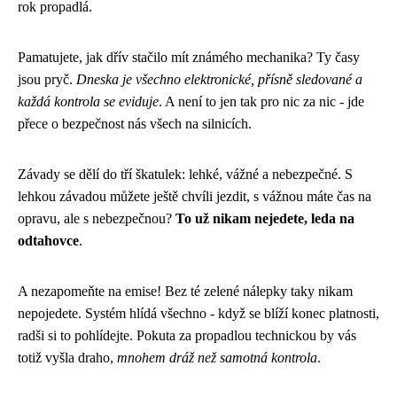
rok propadlá.
Pamatujete, jak dřív stačilo mít známého mechanika? Ty časy
jsou pryč.
Dneska je všechno elektronické, přísně sledované a
každá kontrola se eviduje
. A není to jen tak pro nic za nic - jde
přece o bezpečnost nás všech na silnicích.
Závady se dělí do tří škatulek: lehké, vážné a nebezpečné. S
lehkou závadou můžete ještě chvíli jezdit, s vážnou máte čas na
opravu, ale s nebezpečnou?
To už nikam nejedete, leda na
odtahovce
.
A nezapomeňte na emise! Bez té zelené nálepky taky nikam
nepojedete. Systém hlídá všechno - když se blíží konec platnosti,
radši si to pohlídejte. Pokuta za propadlou technickou by vás
totiž vyšla draho,
mnohem dráž než samotná kontrola
.