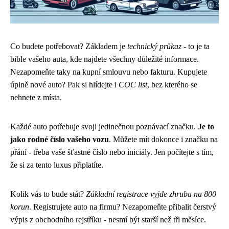
Co budete potřebovat? Základem je
technický průkaz
- to je ta
bible vašeho auta, kde najdete všechny důležité informace.
Nezapomeňte taky na kupní smlouvu nebo fakturu. Kupujete
úplně nové auto? Pak si hlídejte i
COC list
, bez kterého se
nehnete z místa.
Každé auto potřebuje svoji jedinečnou poznávací značku.
Je to
jako rodné číslo vašeho vozu
. Můžete mít dokonce i značku na
přání - třeba vaše šťastné číslo nebo iniciály. Jen počítejte s tím,
že si za tento luxus připlatíte.
Kolik vás to bude stát?
Základní registrace vyjde zhruba na 800
korun
. Registrujete auto na firmu? Nezapomeňte přibalit čerstvý
výpis z obchodního rejstříku - nesmí být starší než tři měsíce.