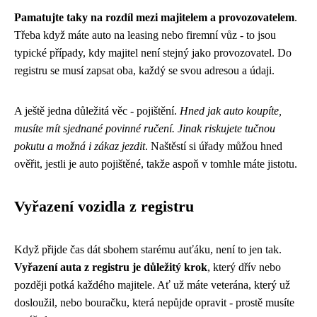
Pamatujte taky na rozdíl mezi majitelem a provozovatelem
.
Třeba když máte auto na leasing nebo firemní vůz - to jsou
typické případy, kdy majitel není stejný jako provozovatel. Do
registru se musí zapsat oba, každý se svou adresou a údaji.
A ještě jedna důležitá věc - pojištění.
Hned jak auto koupíte,
musíte mít sjednané povinné ručení. Jinak riskujete tučnou
pokutu a možná i zákaz jezdit
. Naštěstí si úřady můžou hned
ověřit, jestli je auto pojištěné, takže aspoň v tomhle máte jistotu.
Vyřazení vozidla z registru
Když přijde čas dát sbohem starému auťáku, není to jen tak.
Vyřazení auta z registru je důležitý krok
, který dřív nebo
později potká každého majitele. Ať už máte veterána, který už
dosloužil, nebo bouračku, která nepůjde opravit - prostě musíte