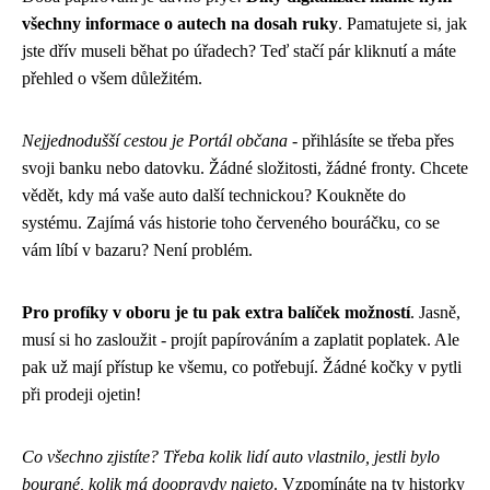
všechny informace o autech na dosah ruky
. Pamatujete si, jak
jste dřív museli běhat po úřadech? Teď stačí pár kliknutí a máte
přehled o všem důležitém.
Nejjednodušší cestou je Portál občana
- přihlásíte se třeba přes
svoji banku nebo datovku. Žádné složitosti, žádné fronty. Chcete
vědět, kdy má vaše auto další technickou? Koukněte do
systému. Zajímá vás historie toho červeného bouráčku, co se
vám líbí v bazaru? Není problém.
Pro profíky v oboru je tu pak extra balíček možností
. Jasně,
musí si ho zasloužit - projít papírováním a zaplatit poplatek. Ale
pak už mají přístup ke všemu, co potřebují. Žádné kočky v pytli
při prodeji ojetin!
Co všechno zjistíte? Třeba kolik lidí auto vlastnilo, jestli bylo
bourané, kolik má doopravdy najeto
. Vzpomínáte na ty historky