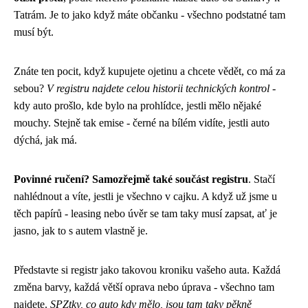
Tatrám. Je to jako když máte občanku - všechno podstatné tam
musí být.
Znáte ten pocit, když kupujete ojetinu a chcete vědět, co má za
sebou?
V registru najdete celou historii technických kontrol
-
kdy auto prošlo, kde bylo na prohlídce, jestli mělo nějaké
mouchy. Stejně tak emise - černé na bílém vidíte, jestli auto
dýchá, jak má.
Povinné ručení? Samozřejmě také součást registru
. Stačí
nahlédnout a víte, jestli je všechno v cajku. A když už jsme u
těch papírů - leasing nebo úvěr se tam taky musí zapsat, ať je
jasno, jak to s autem vlastně je.
Představte si registr jako takovou kroniku vašeho auta. Každá
změna barvy, každá větší oprava nebo úprava - všechno tam
najdete.
SPZtky, co auto kdy mělo, jsou tam taky pěkně