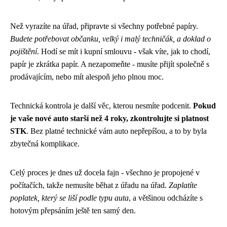
Než vyrazíte na úřad, připravte si všechny potřebné papíry.
Budete potřebovat občanku, velký i malý techničák, a doklad o
pojištění
. Hodí se mít i kupní smlouvu - však víte, jak to chodí,
papír je zkrátka papír. A nezapomeňte - musíte přijít společně s
prodávajícím, nebo mít alespoň jeho plnou moc.
Technická kontrola je další věc, kterou nesmíte podcenit.
Pokud
je vaše nové auto starší než 4 roky, zkontrolujte si platnost
STK
. Bez platné technické vám auto nepřepíšou, a to by byla
zbytečná komplikace.
Celý proces je dnes už docela fajn - všechno je propojené v
počítačích, takže nemusíte běhat z úřadu na úřad.
Zaplatíte
poplatek, který se liší podle typu auta
, a většinou odcházíte s
hotovým přepsáním ještě ten samý den.