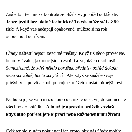
Znáte to - technická kontrola se blíží a vy ji pořád odkládáte.
Jenže jezdit bez platné technické? To vás může stát až 50
tisíc
. A když vás načapají opakovaně, můžete si na rok
odpočinout od řízení.
Úřady naštěstí nejsou bezcitné mašiny. Když už něco provedete,
berou v úvahu, jak moc jste to zvořili a za jakých okolností.
Samozřejmě, že když někdo porušuje předpisy pořád dokola
nebo schválně, tak to schytá víc
. Ale když se snažíte svoje
průšvihy napravit a spolupracujete, můžete dostat mírnější trest.
Nejhorší je, že vám můžou auto okamžitě odstavit, dokud nedáte
všechno do pořádku.
A to už je opravdu průšvih - zvlášť
když auto potřebujete k práci nebo každodennímu životu
.
Celý tenhle systém pokut není jen proto, aby nás úřady mohly