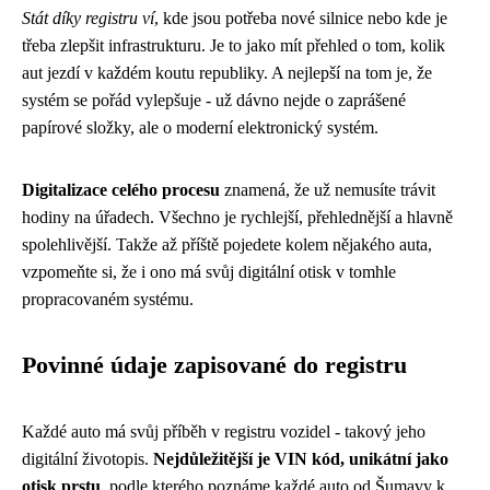
Stát díky registru ví
, kde jsou potřeba nové silnice nebo kde je
třeba zlepšit infrastrukturu. Je to jako mít přehled o tom, kolik
aut jezdí v každém koutu republiky. A nejlepší na tom je, že
systém se pořád vylepšuje - už dávno nejde o zaprášené
papírové složky, ale o moderní elektronický systém.
Digitalizace celého procesu
znamená, že už nemusíte trávit
hodiny na úřadech. Všechno je rychlejší, přehlednější a hlavně
spolehlivější. Takže až příště pojedete kolem nějakého auta,
vzpomeňte si, že i ono má svůj digitální otisk v tomhle
propracovaném systému.
Povinné údaje zapisované do registru
Každé auto má svůj příběh v registru vozidel - takový jeho
digitální životopis.
Nejdůležitější je VIN kód, unikátní jako
otisk prstu
, podle kterého poznáme každé auto od Šumavy k