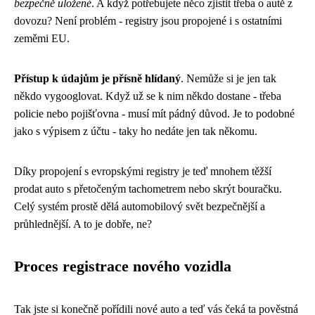
bezpečně uložené
. A když potřebujete něco zjistit třeba o autě z
dovozu? Není problém - registry jsou propojené i s ostatními
zeměmi EU.
Přístup k údajům je přísně hlídaný
. Nemůže si je jen tak
někdo vygooglovat. Když už se k nim někdo dostane - třeba
policie nebo pojišťovna - musí mít pádný důvod. Je to podobné
jako s výpisem z účtu - taky ho nedáte jen tak někomu.
Díky propojení s evropskými registry je teď mnohem těžší
prodat auto s přetočeným tachometrem nebo skrýt bouračku.
Celý systém prostě dělá automobilový svět bezpečnější a
průhlednější. A to je dobře, ne?
Proces registrace nového vozidla
Tak jste si konečně pořídili nové auto a teď vás čeká ta pověstná