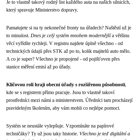
Je to vlastně takový rodný list každého auta na našich silnicích,
který spravuje Ministerstvo dopravy.
Pamatujete si na ty nekonečné fronty na úřadech? Naštěstí už je
to minulost.
Dnes je celý systém mnohem modernější
a většinu
věcí vyřídíte rychleji. V registru najdete úplně všechno - od
technických údajů přes STK až po to, kolik majitelů auto mělo.
A co je super? Všechno je propojené - od pojišťoven přes
stanice měření emisí až po úřady.
Klíčovou roli hrají obecní úřady s rozšířenou působností
,
kde se s registrem přímo pracuje. Jsou to vlastně takoví
prostředníci mezi námi a ministerstvem. Úředníci tam procházejí
pravidelným školením, aby vám mohli co nejlépe pomoct.
Systém se neustále vylepšuje. Vzpomínáte na papírové
techničáky? Ty už jsou taky historie.
Všechno je teď digitální a