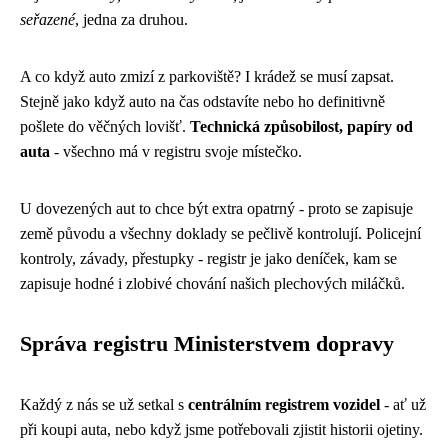
seřazené
, jedna za druhou.
A co když auto zmizí z parkoviště? I krádež se musí zapsat.
Stejně jako když auto na čas odstavíte nebo ho definitivně
pošlete do věčných lovišť.
Technická způsobilost, papíry od
auta
- všechno má v registru svoje místečko.
U dovezených aut to chce být extra opatrný - proto se zapisuje
země původu a všechny doklady se pečlivě kontrolují. Policejní
kontroly, závady, přestupky - registr je jako deníček, kam se
zapisuje hodné i zlobivé chování našich plechových miláčků.
Správa registru Ministerstvem dopravy
Každý z nás se už setkal s
centrálním registrem vozidel
- ať už
při koupi auta, nebo když jsme potřebovali zjistit historii ojetiny.