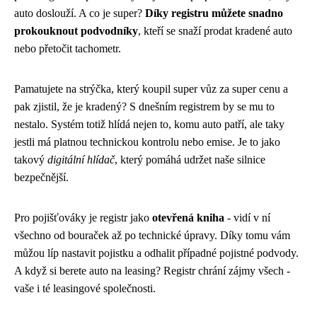
auto doslouží. A co je super?
Díky registru můžete snadno
prokouknout podvodníky
, kteří se snaží prodat kradené auto
nebo přetočit tachometr.
Pamatujete na strýčka, který koupil super vůz za super cenu a
pak zjistil, že je kradený? S dnešním registrem by se mu to
nestalo. Systém totiž hlídá nejen to, komu auto patří, ale taky
jestli má platnou technickou kontrolu nebo emise. Je to jako
takový
digitální hlídač
, který pomáhá udržet naše silnice
bezpečnější.
Pro pojišťováky je registr jako
otevřená kniha
- vidí v ní
všechno od bouraček až po technické úpravy. Díky tomu vám
můžou líp nastavit pojistku a odhalit případné pojistné podvody.
A když si berete auto na leasing? Registr chrání zájmy všech -
vaše i té leasingové společnosti.