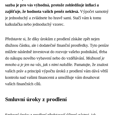
sazba je pro vás výhodná, protože zohledňuje inflaci a
zajišťuje, že hodnota vašich peněz neklesá.
Výpočet samotný
je jednoduchý a zvládnete ho hravě sami. Stačí vám k tomu
kalkulačka nebo jednoduchý vzorec.
Představte si, že díky úrokům z prodlení získáte zpět nejen
dlužnou částku, ale i dodatečné finanční prostředky. Tyto peníze
můžete následně investovat do rozvoje vašeho podnikání, třeba
do nákupu nového vybavení nebo do vzdělávání.
Možností je
mnoho a je jen na vás, jak s nimi naložíte.
Pamatujte, že znalost
vašich práv a principů výpočtu úroků z prodlení vám dává větší
kontrolu nad vašimi financemi a umožňuje vám dosahovat
vašich finančních cílů.
Smluvní úroky z prodlení
Smluvní úroky z prodlení představují účinný nástroj, jak