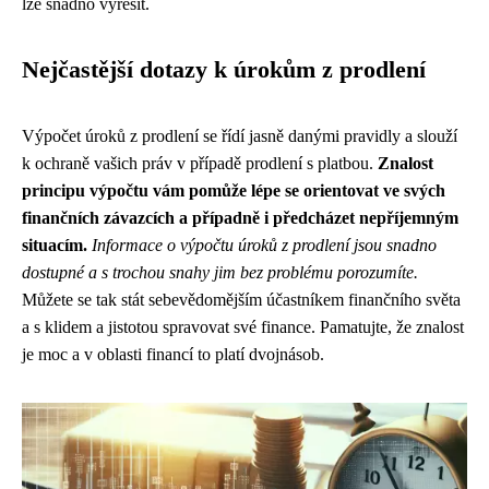
lze snadno vyřešit.
Nejčastější dotazy k úrokům z prodlení
Výpočet úroků z prodlení se řídí jasně danými pravidly a slouží
k ochraně vašich práv v případě prodlení s platbou.
Znalost
principu výpočtu vám pomůže lépe se orientovat ve svých
finančních závazcích a případně i předcházet nepříjemným
situacím.
Informace o výpočtu úroků z prodlení jsou snadno
dostupné a s trochou snahy jim bez problému porozumíte.
Můžete se tak stát sebevědomějším účastníkem finančního světa
a s klidem a jistotou spravovat své finance. Pamatujte, že znalost
je moc a v oblasti financí to platí dvojnásob.