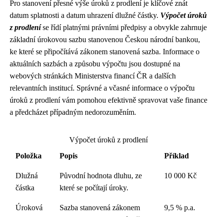
Pro stanovení přesné výše úroků z prodlení je klíčové znát
datum splatnosti a datum uhrazení dlužné částky.
Výpočet úroků
z prodlení
se řídí platnými právními předpisy a obvykle zahrnuje
základní úrokovou sazbu stanovenou Českou národní bankou,
ke které se připočítává zákonem stanovená sazba. Informace o
aktuálních sazbách a způsobu výpočtu jsou dostupné na
webových stránkách Ministerstva financí ČR a dalších
relevantních institucí. Správné a včasné informace o výpočtu
úroků z prodlení vám pomohou efektivně spravovat vaše finance
a předcházet případným nedorozuměním.
Výpočet úroků z prodlení
Položka
Popis
Příklad
Dlužná
Původní hodnota dluhu, ze
10 000 Kč
částka
které se počítají úroky.
Úroková
Sazba stanovená zákonem
9,5 % p.a.