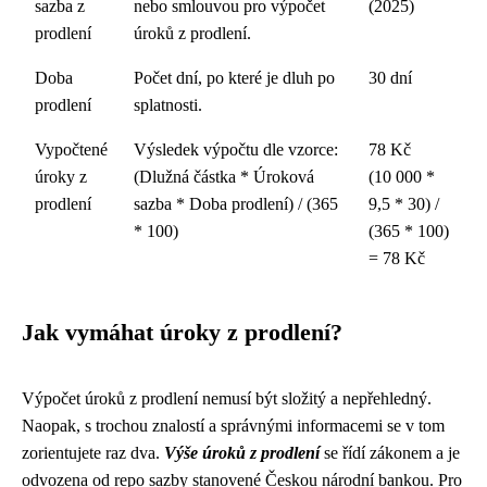
sazba z
nebo smlouvou pro výpočet
(2025)
prodlení
úroků z prodlení.
Doba
Počet dní, po které je dluh po
30 dní
prodlení
splatnosti.
Vypočtené
Výsledek výpočtu dle vzorce:
78 Kč
úroky z
(Dlužná částka * Úroková
(10 000 *
prodlení
sazba * Doba prodlení) / (365
9,5 * 30) /
* 100)
(365 * 100)
= 78 Kč
Jak vymáhat úroky z prodlení?
Výpočet úroků z prodlení nemusí být složitý a nepřehledný.
Naopak, s trochou znalostí a správnými informacemi se v tom
zorientujete raz dva.
Výše úroků z prodlení
se řídí zákonem a je
odvozena od repo sazby stanovené Českou národní bankou. Pro