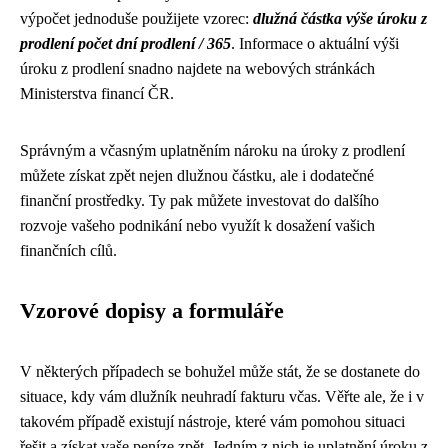
výpočet jednoduše použijete vzorec:
dlužná částka
výše úroku z
prodlení
počet dní prodlení / 365
. Informace o aktuální výši
úroku z prodlení snadno najdete na webových stránkách
Ministerstva financí ČR.
Správným a včasným uplatněním nároku na úroky z prodlení
můžete získat zpět nejen dlužnou částku, ale i dodatečné
finanční prostředky. Ty pak můžete investovat do dalšího
rozvoje vašeho podnikání nebo využít k dosažení vašich
finančních cílů.
Vzorové dopisy a formuláře
V některých případech se bohužel může stát, že se dostanete do
situace, kdy vám dlužník neuhradí fakturu včas. Věřte ale, že i v
takovém případě existují nástroje, které vám pomohou situaci
řešit a získat vaše peníze zpět. Jedním z nich je uplatnění úroku z