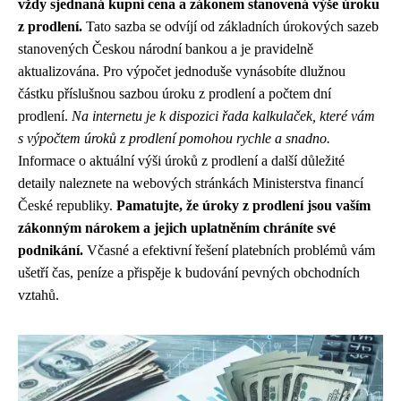
vždy sjednaná kupní cena a zákonem stanovená výše úroku
z prodlení.
Tato sazba se odvíjí od základních úrokových sazeb
stanovených Českou národní bankou a je pravidelně
aktualizována. Pro výpočet jednoduše vynásobíte dlužnou
částku příslušnou sazbou úroku z prodlení a počtem dní
prodlení.
Na internetu je k dispozici řada kalkulaček, které vám
s výpočtem úroků z prodlení pomohou rychle a snadno.
Informace o aktuální výši úroků z prodlení a další důležité
detaily naleznete na webových stránkách Ministerstva financí
České republiky.
Pamatujte, že úroky z prodlení jsou vaším
zákonným nárokem a jejich uplatněním chráníte své
podnikání.
Včasné a efektivní řešení platebních problémů vám
ušetří čas, peníze a přispěje k budování pevných obchodních
vztahů.