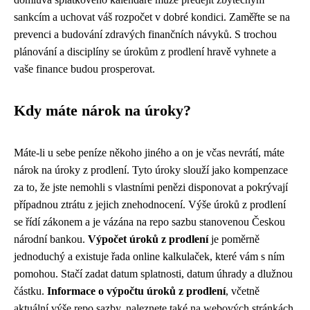
sankcím a uchovat váš rozpočet v dobré kondici. Zaměřte se na
prevenci a budování zdravých finančních návyků. S trochou
plánování a disciplíny se úrokům z prodlení hravě vyhnete a
vaše finance budou prosperovat.
Kdy máte nárok na úroky?
Máte-li u sebe peníze někoho jiného a on je včas nevrátí, máte
nárok na úroky z prodlení. Tyto úroky slouží jako kompenzace
za to, že jste nemohli s vlastními penězi disponovat a pokrývají
případnou ztrátu z jejich znehodnocení. Výše úroků z prodlení
se řídí zákonem a je vázána na repo sazbu stanovenou Českou
národní bankou.
Výpočet úroků z prodlení
je poměrně
jednoduchý a existuje řada online kalkulaček, které vám s ním
pomohou. Stačí zadat datum splatnosti, datum úhrady a dlužnou
částku.
Informace o výpočtu úroků z prodlení
, včetně
aktuální výše repo sazby, naleznete také na webových stránkách