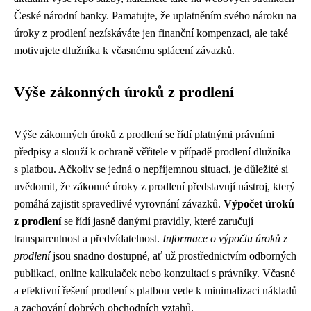
České národní banky. Pamatujte, že uplatněním svého nároku na
úroky z prodlení nezískáváte jen finanční kompenzaci, ale také
motivujete dlužníka k včasnému splácení závazků.
Výše zákonných úroků z prodlení
Výše zákonných úroků z prodlení se řídí platnými právními
předpisy a slouží k ochraně věřitele v případě prodlení dlužníka
s platbou. Ačkoliv se jedná o nepříjemnou situaci, je důležité si
uvědomit, že zákonné úroky z prodlení představují nástroj, který
pomáhá zajistit spravedlivé vyrovnání závazků.
Výpočet úroků
z prodlení
se řídí jasně danými pravidly, které zaručují
transparentnost a předvídatelnost.
Informace o výpočtu úroků z
prodlení
jsou snadno dostupné, ať už prostřednictvím odborných
publikací, online kalkulaček nebo konzultací s právníky. Včasné
a efektivní řešení prodlení s platbou vede k minimalizaci nákladů
a zachování dobrých obchodních vztahů.