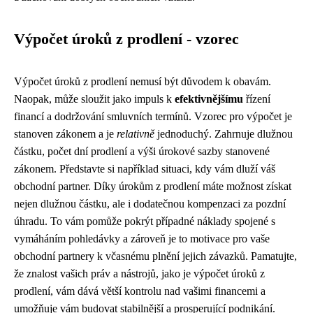
Výpočet úroků z prodlení - vzorec
Výpočet úroků z prodlení nemusí být důvodem k obavám.
Naopak, může sloužit jako impuls k
efektivnějšímu
řízení
financí a dodržování smluvních termínů. Vzorec pro výpočet je
stanoven zákonem a je
relativně
jednoduchý. Zahrnuje dlužnou
částku, počet dní prodlení a výši úrokové sazby stanovené
zákonem. Představte si například situaci, kdy vám dluží váš
obchodní partner. Díky úrokům z prodlení máte možnost získat
nejen dlužnou částku, ale i dodatečnou kompenzaci za pozdní
úhradu. To vám pomůže pokrýt případné náklady spojené s
vymáháním pohledávky a zároveň je to motivace pro vaše
obchodní partnery k včasnému plnění jejich závazků. Pamatujte,
že znalost vašich práv a nástrojů, jako je výpočet úroků z
prodlení, vám dává větší kontrolu nad vašimi financemi a
umožňuje vám budovat stabilnější a prosperující podnikání.