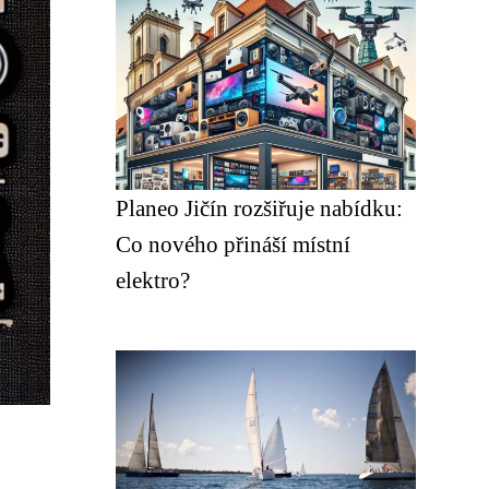
Planeo Jičín rozšiřuje nabídku:
Co nového přináší místní
elektro?