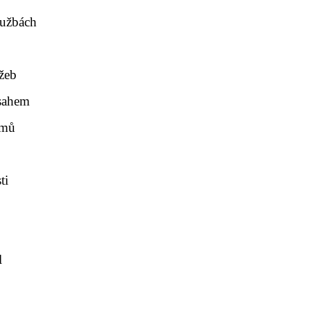
lužbách
užeb
bsahem
tmů
ti
l