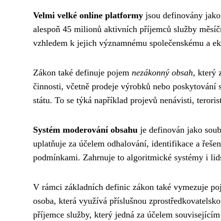
Velmi velké online platformy
jsou definovány jako 
alespoň 45 milionů aktivních příjemců služby měsíč
vzhledem k jejich významnému společenskému a e
Zákon také definuje pojem
nezákonný obsah
, který
činnosti, včetně prodeje výrobků nebo poskytování 
státu. To se týká například projevů nenávisti, teror
Systém moderování obsahu
je definován jako soub
uplatňuje za účelem odhalování, identifikace a řeše
podmínkami. Zahrnuje to algoritmické systémy i li
V rámci základních definic zákon také vymezuje p
osoba, která využívá příslušnou zprostředkovatelsko
příjemce služby, který jedná za účelem souvisejícím