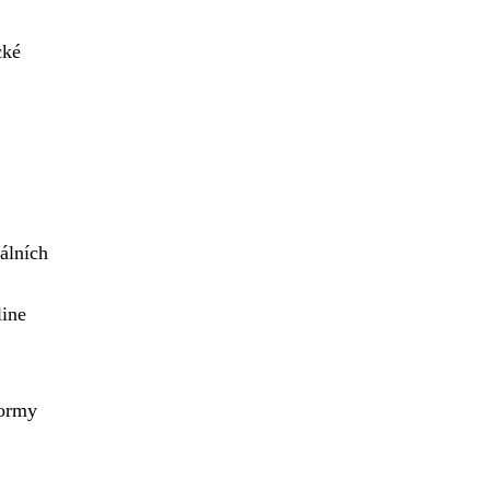
cké
álních
line
formy