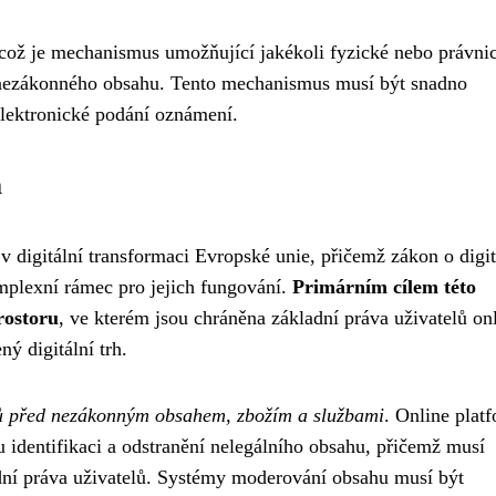
 což je mechanismus umožňující jakékoli fyzické nebo právni
 nezákonného obsahu. Tento mechanismus musí být snadno
elektronické podání oznámení.
m
v digitální transformaci Evropské unie, přičemž zákon o digit
mplexní rámec pro jejich fungování.
Primárním cílem této
rostoru
, ve kterém jsou chráněna základní práva uživatelů on
ný digitální trh.
lů před nezákonným obsahem, zbožím a službami
. Online plat
identifikaci a odstranění nelegálního obsahu, přičemž musí
dní práva uživatelů. Systémy moderování obsahu musí být