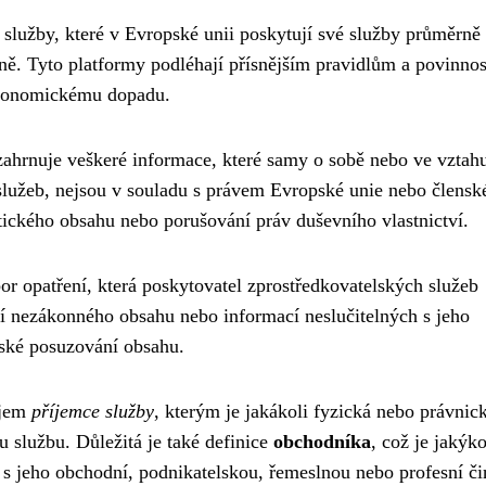
služby, které v Evropské unii poskytují své služby průměrně
ně. Tyto platformy podléhají přísnějším pravidlům a povinno
konomickému dopadu.
 zahrnuje veškeré informace, které samy o sobě nebo ve vztah
služeb, nejsou v souladu s právem Evropské unie nebo člensk
istického obsahu nebo porušování práv duševního vlastnictví.
or opatření, která poskytovatel zprostředkovatelských služeb
ní nezákonného obsahu nebo informací neslučitelných s jeho
dské posuzování obsahu.
ojem
příjemce služby
, kterým je jakákoli fyzická nebo právnic
u službu. Důležitá je také definice
obchodníka
, což je jakýko
 s jeho obchodní, podnikatelskou, řemeslnou nebo profesní či