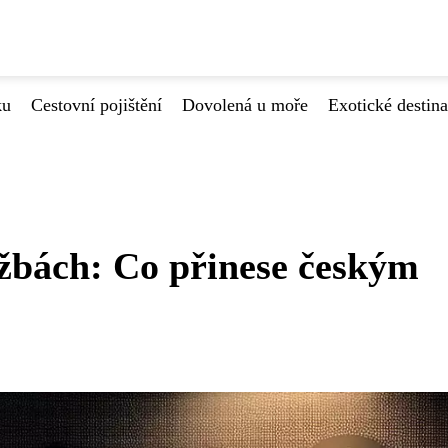
ku
Cestovní pojištění
Dovolená u moře
Exotické destin
užbách: Co přinese českým