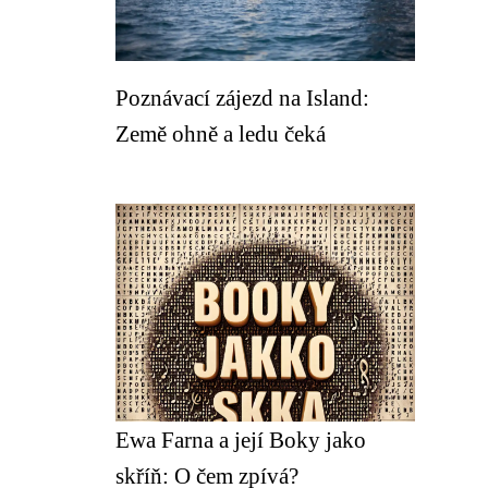
Poznávací zájezd na Island:
Země ohně a ledu čeká
Ewa Farna a její Boky jako
skříň: O čem zpívá?