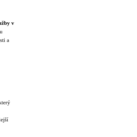
užby v
tu
sti a
který
ejší