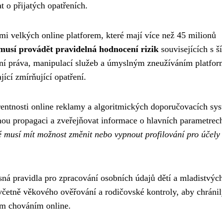
t o přijatých opatřeních.
mi velkých online platforem, které mají více než 45 milionů
musí provádět pravidelná hodnocení rizik
souvisejících s š
ní práva, manipulací služeb a úmyslným zneužíváním platfor
ící zmírňující opatření.
entnosti online reklamy a algoritmických doporučovacích sy
nou propagaci a zveřejňovat informace o hlavních parametrec
é musí mít možnost změnit nebo vypnout profilování pro účely
ísná pravidla pro zpracování osobních údajů dětí a mladistvýc
 včetně věkového ověřování a rodičovské kontroly, aby chráni
ým chováním online.